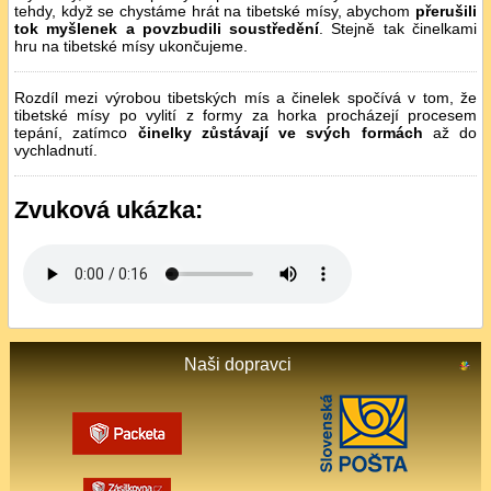
tehdy, když se chystáme hrát na tibetské mísy, abychom
přerušili
tok myšlenek a povzbudili soustředění
. Stejně tak činelkami
hru na tibetské mísy ukončujeme.
Rozdíl mezi výrobou tibetských mís a činelek spočívá v tom, že
tibetské mísy po vylití z formy za horka procházejí procesem
tepání, zatímco
činelky zůstávají ve svých formách
až do
vychladnutí.
Zvuková ukázka:
Naši dopravci