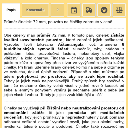
Popis
Komentáře
?
Průměr činelek: 72 mm, pouzdro na činělky zahrnuto v ceně
Obě činelky mají
průměr 72 mm
. K tomuto páru činelek
získáte
kvalitní uzavíratelné pouzdro
, které zabrání jejich poškození.
Výzdobu tvoří takzvaná
Aštamangala
, což znamená
8
buddhistických symbolů štěstí
: slunečník, ryby, nádoba s
pokladem, lotos, pravotočivá lastura, nekonečný uzel, vlajka
vítězství a kolo dharmy. Tingsha – činelky jsou spojeny tenkým
páskem kůže a upevněny přes otvor ve vyvýšeném středu každé
činělky. Při hraní udeříme hrany činelek kolmo na sebe a držíme je
ve vzduchu, dokud úplně nedozní. Případně s nimi můžeme po
úderu
pohybovat po prostoru, aby se zvuk lépe rozléhal
.
Tehdy je jejich zvuk nejpronikavější. Druhý způsob hry spočívá v
tom, že necháme činelky volně viset v jedné rovině kousek od
sebe a jemným pohybem vzhůru je necháme udeřit o sebe jen
jejich vlastní vahou. Tehdy je jejich zvuk klidnější a tišší.
Činelky se využívají
při čištění nebo neutralizování prostoru od
emocionální zátěže
či jako
pomůcka při meditačních
cvičeních
, kdy jejich pronikavý a nepřeslechnutelný zvuk pomáhá
odbourat veškerá ostatní vyrušení mysli, jako jsou okolní ruchy,
myšlenky, tělesné pocity a podobně. Činelky také rozezvučíme