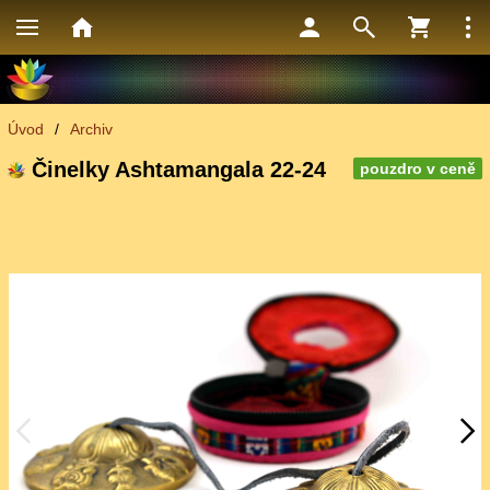
Úvod
/
Archiv
Činelky Ashtamangala 22-24
pouzdro v ceně