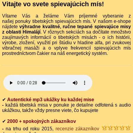
Vitajte vo svete spievajúcich mís!
Vítame Vás a želáme Vám príjemné vyberanie z
našej ponuky tibetských spievajúcich mís. V našom e-shope
nájdete
výhradne kvalitné, ručne tepané spievajúce misy
z oblasti Himalájí
. V rôznych sekciách sa dočítate množstvo
zaujímavých informácií o tibetských misách - o ich histórii,
výrobe, zložení, využití pri štúdiu v hladine alfa, pri zvukovej
vibračnej masáži a o vplyve frekvencií spievajúcich mís
prostredníctvom čakier na náš energetický systém.
✔
Autentické mp3 ukážky ku každej mise
-
každá tibetská misa v ponuke je detailne odfotená s audio
ukážkou, takže vždy presne viete, čo kupujete
✔
2000 + spokojných zákazníkov
-
na trhu od roku 2015,
recenzie zákazníkov