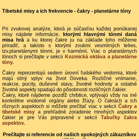
Tibetské misy a ich frekvencie - čakry - planetárne tóny
Pri zvukovej analýze, ktorá je súčasťou každej ponúkanej
misy nájdete informácie,
ktorými hlavnými tónmi daná
misa hrá
a ku ktorej čakre ju na základe toho môžeme
priradiť, a takisto s ktorými zvukmi vesmírných telies,
tzv.planetárnymi tónmi, je v harmónii. Viac o planetárnych
tónoch si prečítajte v sekcii
Kozmická oktáva a planetárne
tóny
.
Čakry reprezentujú sedem úrovní ľudského vedomia, ktoré
majú silný vplyv na život človeka. Rozličné vnímanie,
reakcie, pocity, duševné stavy, životné hodnoty a ostatné
životné aspekty spadajú do pôsobnosti rozličných čakier.
Čakry, ktoré nájdeme pozdĺž chrbtice, vplývajú vždy na iné
konkrétne vnútorné orgány alebo žľazy. O čakrách a ich
rôznych aspektoch si môžete prečítať viac v sekcii
Čakry a
tibetské misy
a prehľadné zoradenie mnohých aspektov
čakier je pre Vás pripravené v sekcii
Tabuľky čakra
aspektov
.
Prečítajte si referencie od našich spokojných zákazníkov