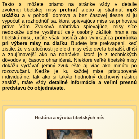
Takto si môžete priamo na stránke vždy v detaile
zvolenej tibetskej misy
prehrať
alebo aj stiahnuť
mp3
ukážku
a v pohodlí domova a bez časovej tiesne si ju
vypočuť a rozhodnúť sa, ktorá spievajúca misa sa prihovára
práve Vám. Zvuková nahrávka spievajúcej misy síce
nedokáže úplne vystihnúť celý osobný zážitok hrania na
tibetskú misu, určite však poslúži ako vynikajúca
pomôcka
pri výbere misy na diaľku
. Budete iste prekvapení, keď
zistíte, že v skutočnosti je efekt misy ešte oveľa bohatší, dlhší
a zaujímavejší ako na nahrávke, ktorá je z technických
dôvodov aj časovo ohraničená. Niektoré veľké tibetské misy
dokážu vydávať jemný zvuk ešte aj viac ako minútu po
rozozvučaní. Keďže je ku každej mise pristupované
individuálne, tak ako si takýto hodnotný duchovný nástroj
zaslúži, máte vždy
detailné informácie a veľmi presnú
predstavu čo objednávate
.
História a výroba tibetských mís