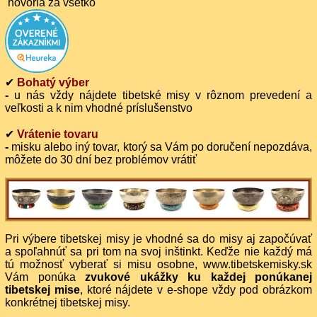
hovoria za všetko
✔
Bohatý výber
-
u nás vždy nájdete tibetské misy v rôznom prevedení a
veľkosti a k nim vhodné príslušenstvo
✔
Vrátenie tovaru
-
misku alebo iný tovar, ktorý sa Vám po doručení nepozdáva,
môžete do 30 dní bez problémov vrátiť
Pri výbere tibetskej misy je vhodné sa do misy aj započúvať
a spoľahnúť sa pri tom na svoj inštinkt. Keďže nie každý má
tú možnosť vyberať si misu osobne, www.tibetskemisky.sk
Vám ponúka
zvukové ukážky ku každej ponúkanej
tibetskej mise
, ktoré nájdete v e-shope vždy pod obrázkom
konkrétnej tibetskej misy.