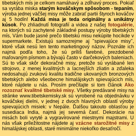
tibetských mís je celkom namáhavý a zdĺhavý proces. Pokiaľ
sa vyrába miska
starým kováčskym spôsobom - tepaním
,
výroba jednej väčšej misy môže zabrať partii štyroch kováčov
aj 5 hodín!
Každá misa je teda originálny a unikátny
kúsok
. Po zhliadnutí fotografií a videa z našej
fotogalérie
,
na ktorých sú zachytené základné postupy výroby tibetských
mís, Vám bude jasné prečo tibetskú misu nekúpite hocikde v
supermarkete. Existujú samozrejme aj "spievajúce misy",
ktoré však nesú len tento marketingový názov. Poznáte ich
najmä podľa toho, že sú príliš farebné, prezdobené
maľovaným písmom a bývajú často v darčekových baleniach.
Sú to však skôr dekoračné misy, pretože sú vyrábané len
strojovo, z menej kvalitných a lacnejších zliatin a zďaleka
nedosahujú zvukovú kvalitu tradične ukovaných bronzových
tibetských alebo všeobecne himalájskych spievajúcich mís,
ktoré nájdete u nás. Prosím prečítajte si tom článok
Ako
rozoznať kvalitné tibetské misy
. Všetky predávané misy na
stránke www.tibetskemisky.sk sú vyrobené na objednávku v
kováčskej dielni, v jednej z dvoch hlavných oblastí výroby
spievajúcich misiek: v Nepále. Ďalšou takouto oblasťou je
susediaca India, najmä jej severná časť. Dekorácie na
misách boli vyryté a vygravírované miestnymi majstrami. U
nás však príležitostne nájdete aj
vzácne starožitné misy
z
himalájskej oblasti, staré minimálne niekoľko desaťročí.