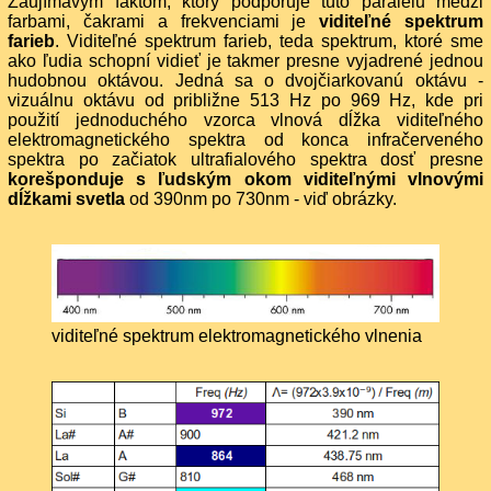
Zaujímavým faktom, ktorý podporuje túto paralelu medzi
farbami, čakrami a frekvenciami je
viditeľné spektrum
farieb
. Viditeľné spektrum farieb, teda spektrum, ktoré sme
ako ľudia schopní vidieť je takmer presne vyjadrené jednou
hudobnou oktávou. Jedná sa o dvojčiarkovanú oktávu -
vizuálnu oktávu od približne 513 Hz po 969 Hz, kde pri
použití jednoduchého vzorca vlnová dĺžka viditeľného
elektromagnetického spektra od konca infračerveného
spektra po začiatok ultrafialového spektra dosť presne
korešponduje s ľudským okom viditeľnými vlnovými
dĺžkami svetla
od 390nm po 730nm - viď obrázky.
viditeľné spektrum elektromagnetického vlnenia