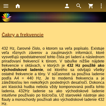
Čakry a frekvencie
432 Hz, čarovné číslo, o ktorom sa veľa popísalo. Existuje
veľa rôznych záverov a zaujímavých informácií, ktoré
vysvetľujú opodstatnenosť tohto čísla pri ladení a následnom
priraďovaní frekvencií k tónom. V tabuľke nižšie nájdete
frekvencie v oktávach, v ktorých je
432 Hz použíté ako
východiskové ladenie
, od ktorého sa odvíjajú všetky
ostatné frekvencie a tóny. V súčasnosti sa používa ladenie
podľa A4 = 440 Hz. Je to moderná frekvencia a je
záležitosťou len niekoľkých posledných desaťročí. Dokonca
ani klasická hudba nebola vždy komponovaná podľa tohto
ladenia. 432Hz ladenie sa ako východiskové ladenie
intuitívne používalo po tisícročia. Už staroveké nástroje ako
flauty a monochordy používali ako východiskové ladenie 432
Hz.