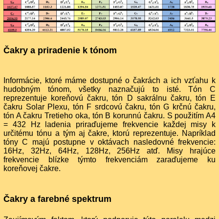
Čakry a priradenie k tónom
Informácie, ktoré máme dostupné o čakrách a ich vzťahu k
hudobným tónom, všetky naznačujú to isté. Tón C
reprezentuje koreňovú čakru, tón D sakrálnu čakru, tón E
čakru Solar Plexu, tón F srdcovú čakru, tón G krčnú čakru,
tón A čakru Tretieho oka, tón B korunnú čakru. S použitím A4
= 432 Hz ladenia priraďujeme frekvencie každej misy k
určitému tónu a tým aj čakre, ktorú reprezentuje. Napríklad
tóny C majú postupne v oktávach nasledovné frekvencie:
16Hz, 32Hz, 64Hz, 128Hz, 256Hz atď. Misy hrajúce
frekvencie blízke týmto frekvenciám zaraďujeme ku
koreňovej čakre.
Čakry a farebné spektrum