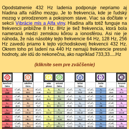
Opodstatnenie 432 Hz ladenia podporuje nepriamo aj
hladina alfa nášho mozgu. Je to frekvencia, kde je ľudský
mozog v prirodzenom a pokojnom stave. Viac sa dočítate v
sekcii
Vibrácie mís a Alfa vlny
. Hladina alfa totiž funguje na
frekvencii približne 8 Hz. 8Hz je tiež frekvencia, ktorá bola
nameraná medzi zemskou kôrou a ionosférou. Asi nie je
náhoda, že nás násobky tejto frekvencie 64 Hz, 128 Hz, 256
Hz zavedú priamo k tejto východiskovej frekvencii 432 Hz.
Okrem toho pri ladení na 440 Hz nemajú frekvencie presné
hodnoty, ale idú do nekonečna, ako napríklad 733,33.....Hz
(kliknite sem pre zväčšenie)