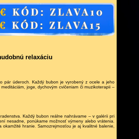
hudobnú relaxáciu
po pár úderoch. Každý bubon je vyrobený z ocele a jeho
k meditáciám, joge, dychovým cvičeniam či muzikoterapii –
oradenstva. Každý bubon reálne nahrávame – v galérii pri
učení nesadne, ponúkame možnosť výmeny alebo vrátenia.
 okamžité hranie. Samozrejmosťou je aj kvalitné balenie,