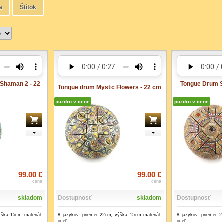
a
Štítok
Shaman 2 - 22
Tongue Drum S
Tongue drum Mystic Flowers - 22 cm
puzdro v cene
puzdro v cene
99.00 €
99.00 €
cena
cena
skladom
Dostupnosť
skladom
Dostupnosť
ýška 15cm materiál:
8 jazykov, priemer 22cm, výška 15cm materiál:
8 jazykov, priemer 
oceľ
oceľ