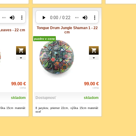
Tongue Drum Jungle Shaman 1 - 22
Leaves - 22 cm
cm
puzdro v cene
99.00 €
99.00 €
cena
cena
skladom
Dostupnosť
skladom
ýška 15cm materiál:
8 jazykov, priemer 22cm, výška 15cm materiál:
oceľ