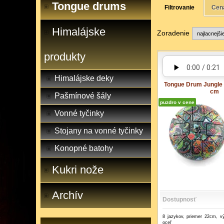
Tongue drums
Filtrovanie
Cen
Himalájske
Zoradenie
produkty
Himalájske deky
Tongue Drum Jungle 
cm
Pašmínové šály
puzdro v cene
Vonné tyčinky
Stojany na vonné tyčinky
Konopné batohy
Kukri nože
Archív
Dostupnosť
8 jazykov, priemer 22cm, v
oceľ