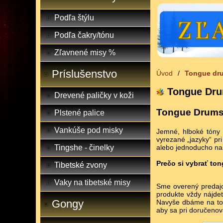
Podľa štýlu
Podľa čakry/tónu
Zľavnené misy %
Príslušenstvo
Úvod
/
Tongue dr
Tongue Dru
Drevené paličky v koži
Tongue Drums
Plstené palice
Vankúše pod misky
Jemné, hlboké tóny 
vyrezané „jazyky“ pr
alebo jednoducho na 
Tingshe - činelky
Prečo si vybrať to
Tibetské zvony
Vaky na tibetské misy
Sme overený predajca
produkte vždy nájde
Gongy
Navyše dbáme na to, 
aby sa pri doručenov