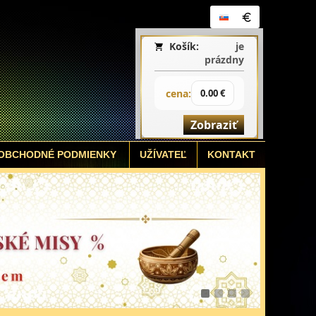
Košík:
je
prázdny
cena:
0.00 €
Zobraziť
OBCHODNÉ PODMIENKY
UŽÍVATEĽ
KONTAKT
1
2
3
4