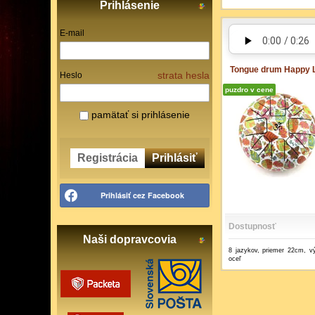
Prihlásenie
E-mail
Tongue drum Happy 
strata hesla
Heslo
puzdro v cene
pamätať si prihlásenie
Registrácia
Prihlásiť
Prihlásiť cez Facebook
Dostupnosť
Naši dopravcovia
8 jazykov, priemer 22cm, v
oceľ