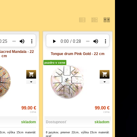
acred Mandala - 22
Tongue drum Pink Gold - 22 cm
cm
puzdro v cene
99.00 €
99.00 €
cena
cena
skladom
Dostupnosť
skladom
22cm, výška 15cm materiál:
8 jazykov, priemer 22cm, výška 15cm materiál:
oceľ