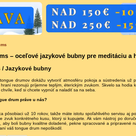
ums
ms – oceľové jazykové bubny pre meditáciu a 
 / Jazykové bubny
tongue drumov dokážu vytvoriť atmosféru pokoja a sústredenia už 
i hraní rezonujú príjemne teplým, éterickým zvukom. Skvelo sa hodia 
chvíle, keď si chcete vypnúť a naladiť sa na seba.
ngue drum práve u nás?
 pôsobiaci už 10 rokov, takže máte istotu spoľahlivého servisu aj p
te zvuk konkrétneho kusu, ktorý si kupujete. Ak vám nástroj po dor
aby boli bubny kvalitne doladené, pekne spracované a pripravené na
aní váš tongue drum nepoškodil.