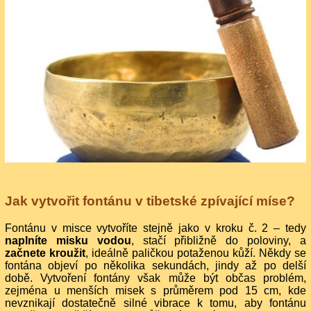
Jak vytvořit fontánu v tibetské zpívající míse?
Fontánu v misce vytvoříte stejně jako v kroku č. 2 – tedy
naplníte misku vodou
, stačí přibližně do poloviny, a
začnete kroužit
, ideálně paličkou potaženou kůží. Někdy se
fontána objeví po několika sekundách, jindy až po delší
době. Vytvoření fontány však může být občas problém,
zejména u menších misek s průměrem pod 15 cm, kde
nevznikají dostatečně silné vibrace k tomu, aby fontánu