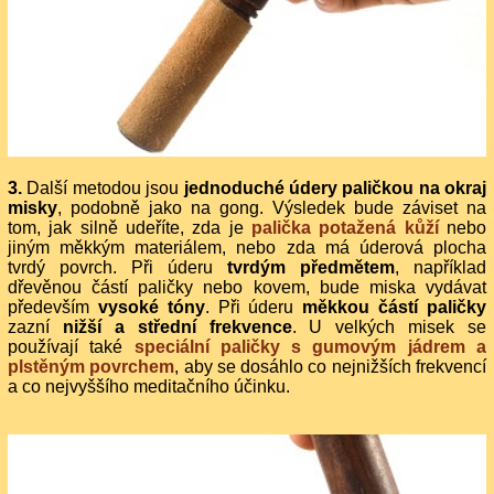
3.
Další metodou jsou
jednoduché údery paličkou na okraj
misky
, podobně jako na gong. Výsledek bude záviset na
tom, jak silně udeříte, zda je
palička potažená kůží
nebo
jiným měkkým materiálem, nebo zda má úderová plocha
tvrdý povrch. Při úderu
tvrdým předmětem
, například
dřevěnou částí paličky nebo kovem, bude miska vydávat
především
vysoké tóny
. Při úderu
měkkou částí paličky
zazní
nižší a střední frekvence
. U velkých misek se
používají také
speciální paličky s gumovým jádrem a
plstěným povrchem
, aby se dosáhlo co nejnižších frekvencí
a co nejvyššího meditačního účinku.