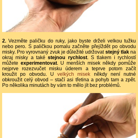
2.
Vezměte paličku do ruky, jako byste drželi velkou tužku
nebo pero. S paličkou pomalu začněte přejíždět po obvodu
misky. Pro vyrovnaný zvuk je důležité udržovat
stejný tlak
na
okraj misky a také
stejnou rychlost
. S tlakem i rychlostí
můžete
experimentovat
. U menších misek někdy pomůže
nejprve rozezvučet misku úderem a teprve potom začít
kroužit po obvodu. U
velkých misek
někdy není nutné
obkroužit celý obvod – stačí asi třetina a pohyb tam a zpět.
Po několika minutách by vám to mělo jít bez problémů.