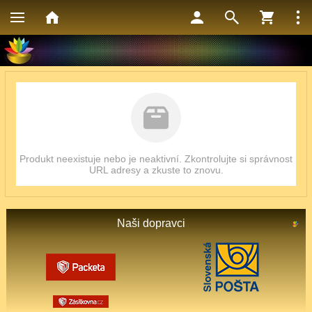
Produkt neexistuje nebo je neaktivní. Zkontrolujte si správnost
URL adresy a zkuste to znovu.
Naši dopravci