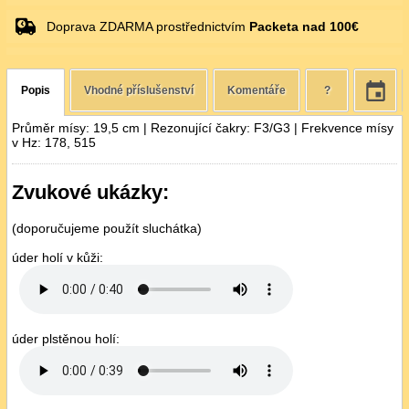
Doprava ZDARMA prostřednictvím
Packeta nad 100€
Popis
Vhodné příslušenství
Komentáře
?
Průměr mísy: 19,5 cm | Rezonující čakry: F3/G3 | Frekvence mísy
v Hz: 178, 515
Zvukové ukázky:
(doporučujeme použít sluchátka)
úder holí v kůži:
úder plstěnou holí: