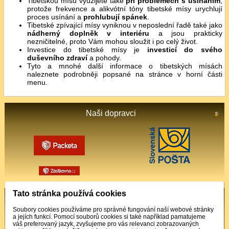
Tibetskou mísu využijete také
při problémech s usínáním
,
protože frekvence a alikvótní tóny tibetské mísy urychlují
proces usínání a
prohlubují spánek
.
Tibetské zpívající mísy vyniknou v neposlední řadě také jako
nádherný doplněk v interiéru
a jsou prakticky
nezničitelné, proto Vám mohou sloužit i po celý život.
Investice do tibetské mísy je
investicí do svého
duševního zdraví
a pohody.
Tyto a mnohé další informace o tibetských mísách
naleznete podrobněji popsané na stránce v horní části
menu.
Naši dopravci
Tato stránka používá cookies
Podporované platby
Soubory cookies používáme pro správné fungování naší webové stránky
a jejích funkcí. Pomocí souborů cookies si také například pamatujeme
váš preferovaný jazyk, zvyšujeme pro vás relevanci zobrazovaných