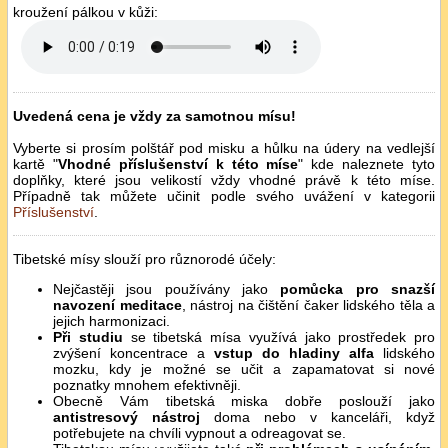
kroužení pálkou v kůži:
Uvedená cena je vždy za samotnou mísu!
Vyberte si prosím polštář pod misku a hůlku na údery na vedlejší
kartě "
Vhodné příslušenství k této míse
" kde naleznete tyto
doplňky, které jsou velikostí vždy vhodné právě k této míse.
Případně tak můžete učinit podle svého uvážení v kategorii
Příslušenství
.
Tibetské mísy slouží pro různorodé účely:
Nejčastěji jsou používány jako
pomůcka pro snazší
navození meditace
, nástroj na čištění čaker lidského těla a
jejich harmonizaci.
Při studiu
se tibetská mísa využívá jako prostředek pro
zvýšení koncentrace a
vstup do hladiny alfa
lidského
mozku, kdy je možné se učit a zapamatovat si nové
poznatky mnohem efektivněji.
Obecně Vám tibetská miska dobře poslouží jako
antistresový nástroj
doma nebo v kanceláři, když
potřebujete na chvíli vypnout a odreagovat se.