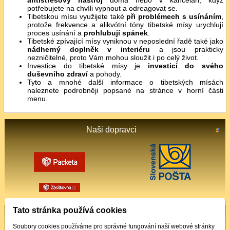
antistresový nástroj
doma nebo v kanceláři, když
potřebujete na chvíli vypnout a odreagovat se.
Tibetskou mísu využijete také
při problémech s usínáním
,
protože frekvence a alikvótní tóny tibetské mísy urychlují
proces usínání a
prohlubují spánek
.
Tibetské zpívající mísy vyniknou v neposlední řadě také jako
nádherný doplněk v interiéru
a jsou prakticky
nezničitelné, proto Vám mohou sloužit i po celý život.
Investice do tibetské mísy je
investicí do svého
duševního zdraví
a pohody.
Tyto a mnohé další informace o tibetských mísách
naleznete podrobněji popsané na stránce v horní části
menu.
Naši dopravci
Tato stránka používá cookies
Podporované platby
Soubory cookies používáme pro správné fungování naší webové stránky