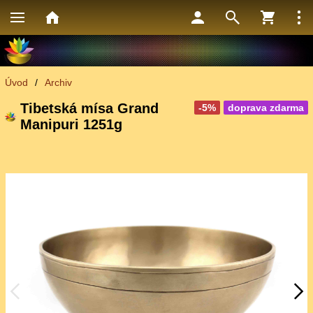
Úvod
/
Archiv
Tibetská mísa Grand
-5%
doprava zdarma
Manipuri 1251g