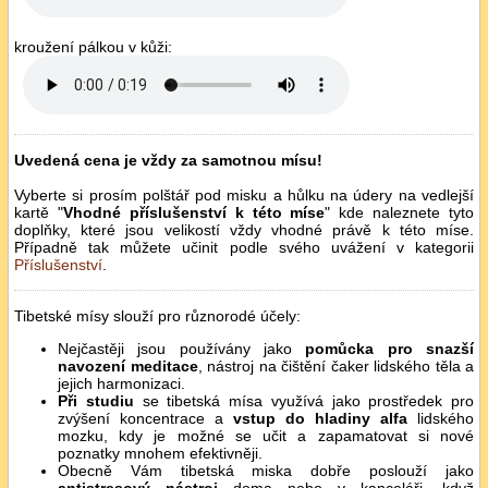
kroužení pálkou v kůži:
Uvedená cena je vždy za samotnou mísu!
Vyberte si prosím polštář pod misku a hůlku na údery na vedlejší
kartě "
Vhodné příslušenství k této míse
" kde naleznete tyto
doplňky, které jsou velikostí vždy vhodné právě k této míse.
Případně tak můžete učinit podle svého uvážení v kategorii
Příslušenství
.
Tibetské mísy slouží pro různorodé účely:
Nejčastěji jsou používány jako
pomůcka pro snazší
navození meditace
, nástroj na čištění čaker lidského těla a
jejich harmonizaci.
Při studiu
se tibetská mísa využívá jako prostředek pro
zvýšení koncentrace a
vstup do hladiny alfa
lidského
mozku, kdy je možné se učit a zapamatovat si nové
poznatky mnohem efektivněji.
Obecně Vám tibetská miska dobře poslouží jako