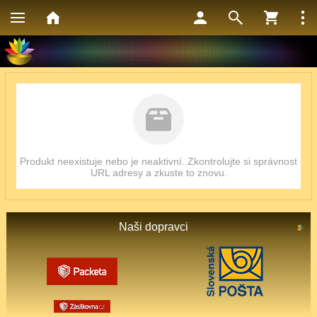
Produkt neexistuje nebo je neaktivní. Zkontrolujte si správnost
URL adresy a zkuste to znovu.
Naši dopravci