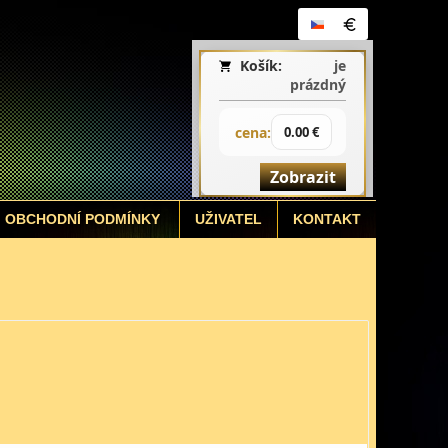
Košík:
je
prázdný
cena:
0.00 €
Zobrazit
OBCHODNÍ PODMÍNKY
UŽIVATEL
KONTAKT