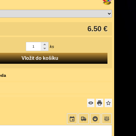
6.50 €
ks
Vložit do košíku
eda