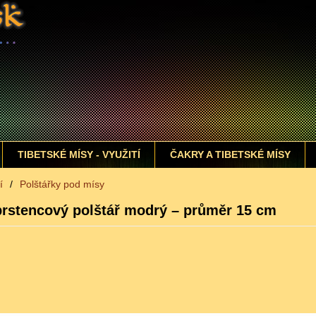
TIBETSKÉ MÍSY - VYUŽITÍ
ČAKRY A TIBETSKÉ MÍSY
í
/
Polštářky pod mísy
prstencový polštář modrý – průměr 15 cm