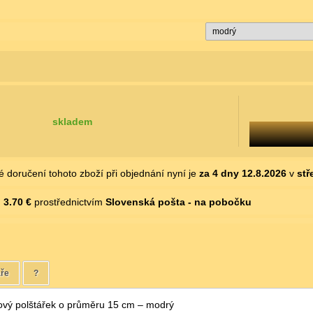
skladem
 doručení tohoto zboží při objednání nyní je
za 4 dny
12.8.2026
v
stř
d
3.70 €
prostřednictvím
Slovenská pošta - na pobočku
ře
?
ový polštářek o průměru 15 cm – modrý