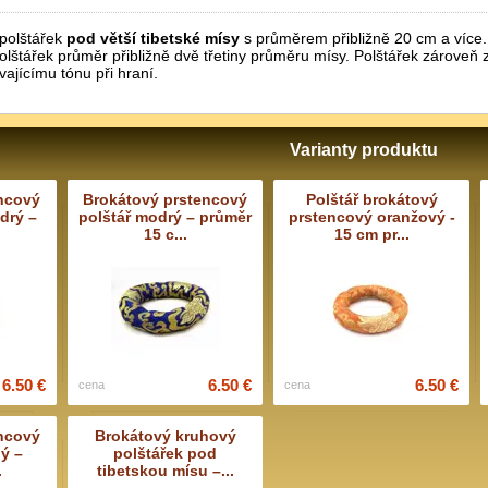
polštářek
pod větší tibetské mísy
s průměrem přibližně 20 cm a více. 
lštářek průměr přibližně dvě třetiny průměru mísy. Polštářek zároveň z
vajícímu tónu při hraní.
Varianty produktu
ncový
Brokátový prstencový
Polštář brokátový
drý –
polštář modrý – průměr
prstencový oranžový -
15 c...
15 cm pr...
6.50 €
6.50 €
6.50 €
cena
cena
ncový
Brokátový kruhový
ý –
polštářek pod
.
tibetskou mísu –...