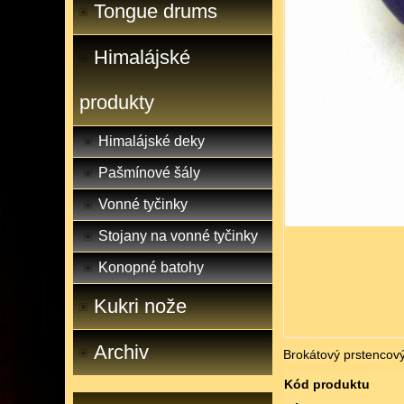
Tongue drums
Himalájské
produkty
Himalájské deky
Pašmínové šály
Vonné tyčinky
Stojany na vonné tyčinky
Konopné batohy
Kukri nože
Archiv
Brokátový prstencov
Kód produktu