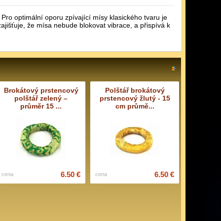
Pro optimální oporu zpívající mísy klasického tvaru je
ajišťuje, že mísa nebude blokovat vibrace, a přispívá k
Brokátový prstencový
Polštář brokátový
polštář zelený –
prstencový žlutý - 15
průměr 15 ...
cm průmě...
6.50 €
6.50 €
cena
cena