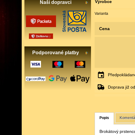
Výrobce
Naši dopravci
Varianta
Cena
Podporované platby
Předpokládané
Doprava již o
Popis
Komentá
Brokátový prstenc