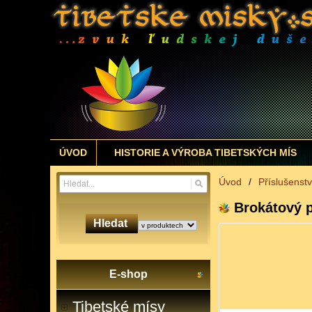
ÚVOD
HISTORIE A VÝROBA TIBETSKÝCH MÍS
Úvod
/
Příslušenstv
Brokátový 
Hledat
E-shop
Tibetské mísy