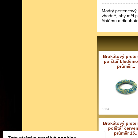
Modrý prstencový 
vhodné, aby měl po
čistému a dlouhotr
Brokátový prste
polštář bleděmo
průměr...
cena
Brokátový prste
polštář červen
průměr 15..