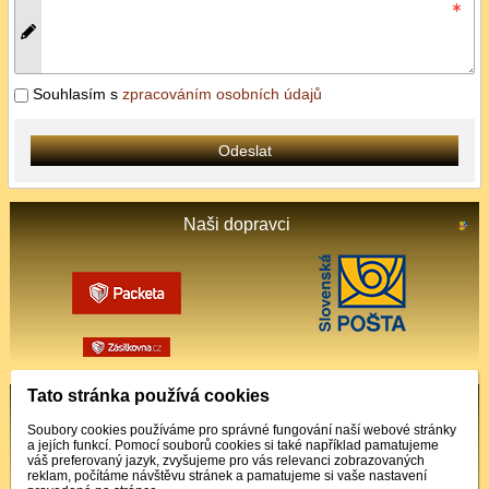
Souhlasím s
zpracováním osobních údajů
Odeslat
Naši dopravci
Tato stránka používá cookies
Podporované platby
Soubory cookies používáme pro správné fungování naší webové stránky
a jejích funkcí. Pomocí souborů cookies si také například pamatujeme
váš preferovaný jazyk, zvyšujeme pro vás relevanci zobrazovaných
reklam, počítáme návštěvu stránek a pamatujeme si vaše nastavení