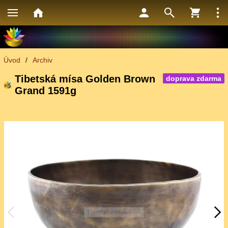
Úvod
/
Archiv
Tibetská mísa Golden Brown
doprava zdarma
Grand 1591g