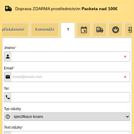
Doprava ZDARMA prostřednictvím
Packeta nad 100€
 příslušenství
Komentáře
?
Jméno
*
Email
*
Tel.
Typ otázky
Text otázky
*