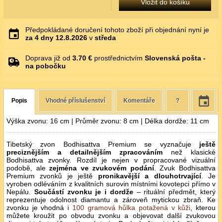
Vložit do košíku
Předpokládané doručení tohoto zboží při objednání nyní je
za 4 dny
12.8.2026
v
středa
Doprava již od
3.70 €
prostřednictvím
Slovenská pošta -
na pobočku
Popis
Vhodné příslušenství
Komentáře
?
Výška zvonu: 16 cm | Průměr zvonu: 8 cm | Délka dordže: 11 cm
Tibetský zvon Bodhisattva Premium se vyznačuje
ještě
preciznějším a detailnějším zpracováním
než klasické
Bodhisattva zvonky. Rozdíl je nejen v propracované vizuální
podobě, ale
zejména ve zvukovém podání
. Zvuk Bodhisattva
Premium zvonků je ještě
pronikavější a dlouhotrvající
. Je
vyroben odléváním z kvalitních surovin místními kovotepci přímo v
Nepálu.
Součástí zvonku je i dordže
– rituální předmět, který
reprezentuje odolnost diamantu a zároveň mytickou zbraň. Ke
zvonku je vhodná i
100 gramová hůlka potažená v kůži
, kterou
můžete kroužit po obvodu zvonku a objevovat další zvukovou