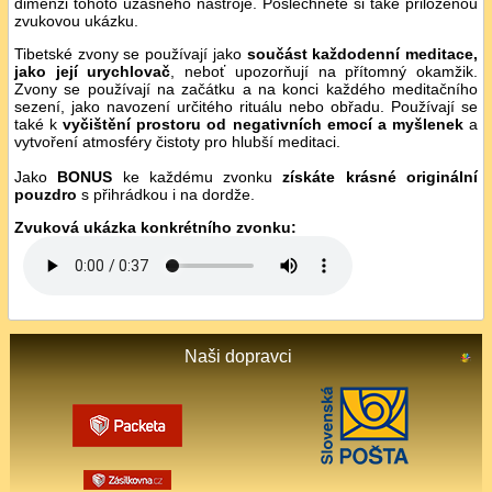
dimenzi tohoto úžasného nástroje. Poslechněte si také přiloženou
zvukovou ukázku.
Tibetské zvony se používají jako
součást každodenní meditace,
jako její urychlovač
, neboť upozorňují na přítomný okamžik.
Zvony se používají na začátku a na konci každého meditačního
sezení, jako navození určitého rituálu nebo obřadu. Používají se
také k
vyčištění prostoru od negativních emocí a myšlenek
a
vytvoření atmosféry čistoty pro hlubší meditaci.
Jako
BONUS
ke každému zvonku
získáte krásné originální
pouzdro
s přihrádkou i na dordže.
Zvuková ukázka konkrétního zvonku:
Naši dopravci