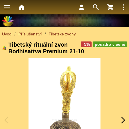
Úvod
/
Příslušenství
/
Tibetské zvony
Tibetský rituální zvon
-5%
pouzdro v ceně
Bodhisattva Premium 21-10