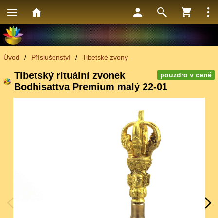
Úvod
/
Příslušenství
/
Tibetské zvony
Tibetský rituální zvonek
pouzdro v ceně
Bodhisattva Premium malý 22-01