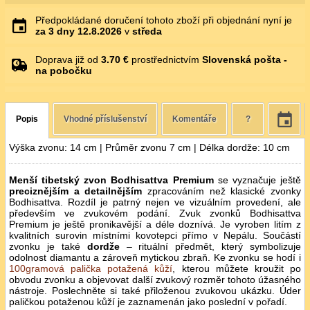
Předpokládané doručení tohoto zboží při objednání nyní je
za 3 dny
12.8.2026
v
středa
Doprava již od
3.70 €
prostřednictvím
Slovenská pošta -
na pobočku
Popis
Vhodné příslušenství
Komentáře
?
Výška zvonu: 14 cm | Průměr zvonu 7 cm | Délka dordže: 10 cm
Menší tibetský zvon Bodhisattva Premium
se vyznačuje ještě
preciznějším a detailnějším
zpracováním než klasické zvonky
Bodhisattva. Rozdíl je patrný nejen ve vizuálním provedení, ale
především ve zvukovém podání. Zvuk zvonků Bodhisattva
Premium je ještě pronikavější a déle doznívá. Je vyroben litím z
kvalitních surovin místními kovotepci přímo v Nepálu. Součástí
zvonku je také
dordže
– rituální předmět, který symbolizuje
odolnost diamantu a zároveň mytickou zbraň. Ke zvonku se hodí i
100gramová palička potažená kůží
, kterou můžete kroužit po
obvodu zvonku a objevovat další zvukový rozměr tohoto úžasného
nástroje. Poslechněte si také přiloženou zvukovou ukázku. Úder
paličkou potaženou kůží je zaznamenán jako poslední v pořadí.