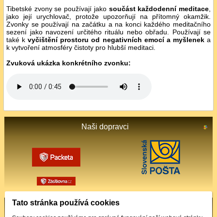
Tibetské zvony se používají jako
součást každodenní meditace
,
jako její urychlovač, protože upozorňují na přítomný okamžik.
Zvonky se používají na začátku a na konci každého meditačního
sezení jako navození určitého rituálu nebo obřadu. Používají se
také k
vyčištění prostoru od negativních emocí a myšlenek
a
k vytvoření atmosféry čistoty pro hlubší meditaci.
Zvuková ukázka konkrétního zvonku:
Naši dopravci
Tato stránka používá cookies
Podporované platby