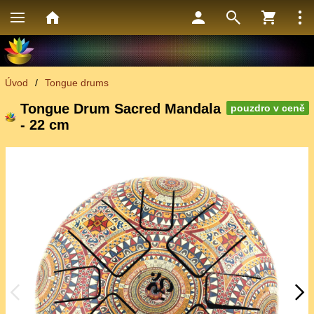
Úvod
/
Tongue drums
Tongue Drum Sacred Mandala
pouzdro v ceně
- 22 cm