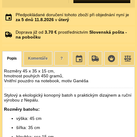
Předpokládané doručení tohoto zboží při objednání nyní je
za 5 dnů
11.8.2026
v
úterý
Doprava již od
3.70 €
prostřednictvím
Slovenská pošta -
na pobočku
Popis
Komentáře
?
Rozměry 45 x 35 x 15 cm,
hmotnost pouhých 450 gramů,
Vnitřní pouzdro na notebook, motiv Ganéša
Stylový a ekologický konopný batoh s praktickým dizajnem a ruční
výrobou z Nepálu.
Rozměry batohu:
výška: 45 cm
šířka: 35 cm
hloubka: cca 15 cm