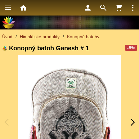
Úvod
/
Himalájské produkty
/
Konopné batohy
Konopný batoh Ganesh # 1
-8%