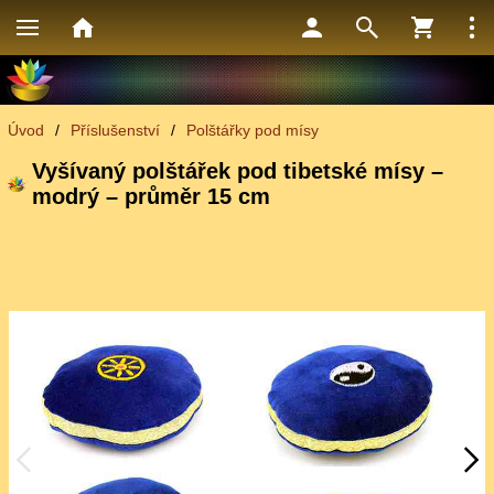
Úvod
/
Příslušenství
/
Polštářky pod mísy
Vyšívaný polštářek pod tibetské mísy –
modrý – průměr 15 cm