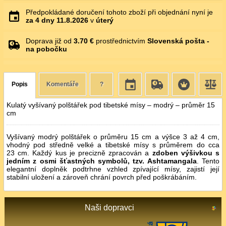
Předpokládané doručení tohoto zboží při objednání nyní je
za 4 dny
11.8.2026
v
úterý
Doprava již od
3.70 €
prostřednictvím
Slovenská pošta -
na pobočku
Popis
Komentáře
?
Kulatý vyšívaný polštářek pod tibetské mísy – modrý – průměr 15
cm
Vyšívaný modrý polštářek o průměru 15 cm a výšce 3 až 4 cm,
vhodný pod středně velké a tibetské mísy s průměrem do cca
23 cm. Každý kus je precizně zpracován a
zdoben výšivkou s
jedním z osmi šťastných symbolů, tzv. Ashtamangala
. Tento
elegantní doplněk podtrhne vzhled zpívající mísy, zajistí její
stabilní uložení a zároveň chrání povrch před poškrábáním.
Naši dopravci