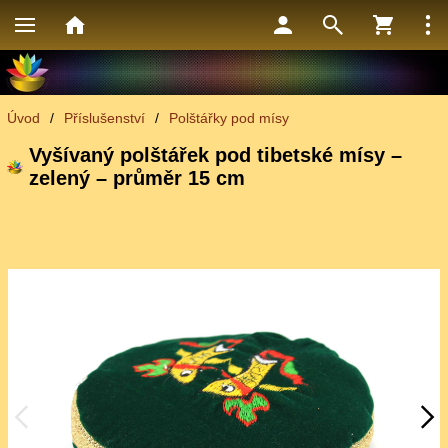
Úvod
/
Příslušenství
/
Polštářky pod mísy
Vyšívaný polštářek pod tibetské mísy –
zelený – průměr 15 cm