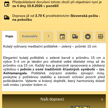
Předpokládané doručení tohoto zboží při objednání nyní je
za 4 dny
10.8.2026
v
pondělí
Doprava již od
3.70 €
prostřednictvím
Slovenská pošta -
na pobočku
Popis
Komentáře
?
Kulatý vyšívaný meditační polštářek – zelený – průměr 15 cm
Elegantní kulatý polštářek v zelené barvě o průměru 15 cm a
výšce 3–4 cm je ideální pro středně velké tibetské mísy až do
průměru cca 23 cm. Každý kus je precizně zpracovaný a zdobený
výšivkou s
jedním z osmi tradičních šťastných symbolů – tzv.
Ashtamangala
. Polštářek zvýrazní estetiku zpívající mísy,
poskytne jí potřebnou stabilitu a zároveň ochrání povrch před
poškrábáním. Vyberte si krásný doplněk, který harmonicky doladí
vaši misku i prostor kolem ní.
Naši dopravci