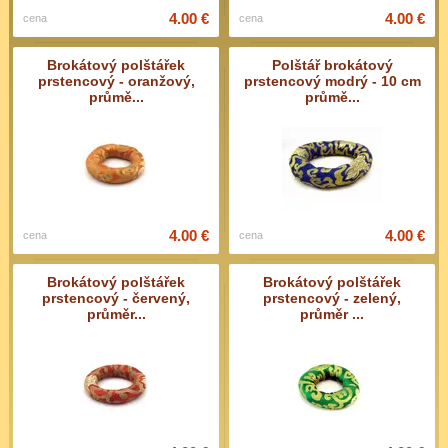
4.00 €
4.00 €
cena
cena
Brokátový polštářek
Polštář brokátový
prstencový - oranžový,
prstencový modrý - 10 cm
průmě...
průmě...
4.00 €
4.00 €
cena
cena
Brokátový polštářek
Brokátový polštářek
prstencový - červený,
prstencový - zelený,
průměr...
průměr ...