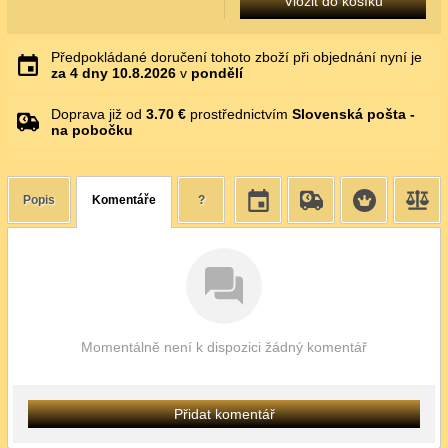
Vložit do košíku
Předpokládané doručení tohoto zboží při objednání nyní je
za 4 dny
10.8.2026
v
pondělí
Doprava již od
3.70 €
prostřednictvím
Slovenská pošta -
na pobočku
Popis
Komentáře
?
Momentálně není k dispozici žádný komentář
Přidat komentář