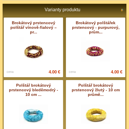
Varianty produktu
Brokátový prstencový
Brokátový polštářek
polštář vínově-fialový –
prstencový - purpurový,
pr...
prům...
4.00 €
4.00 €
cena
cena
Polštář brokátový
Polštář brokátový
prstencový bleděmodrý -
prstencový žlutý - 10 cm
10 cm ...
průmě...