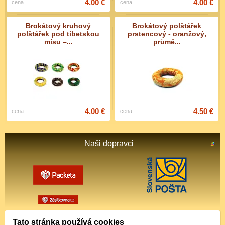
4.00 €
4.00 €
cena
cena
Brokátový kruhový
Brokátový polštářek
polštářek pod tibetskou
prstencový - oranžový,
mísu –...
průmě...
4.00 €
4.50 €
cena
cena
Naši dopravci
Tato stránka používá cookies