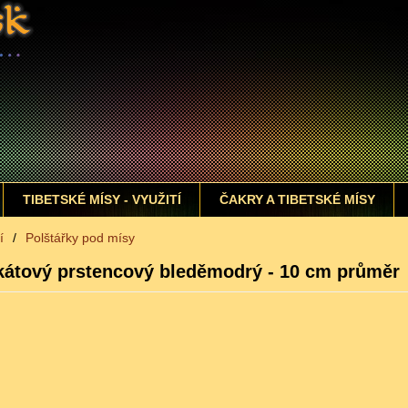
TIBETSKÉ MÍSY - VYUŽITÍ
ČAKRY A TIBETSKÉ MÍSY
í
/
Polštářky pod mísy
okátový prstencový bleděmodrý - 10 cm průměr