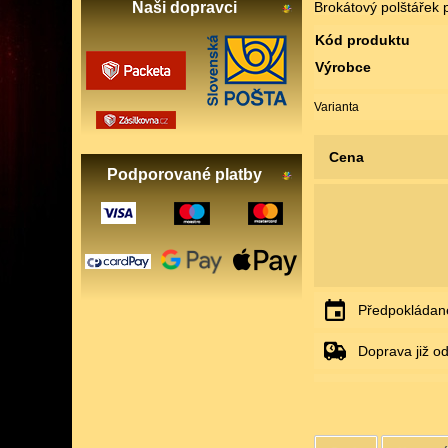
Naši dopravci
Brokátový polštářek 
Kód produktu
Výrobce
Varianta
Cena
Podporované platby
Předpokládané
Doprava již o