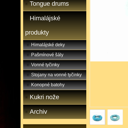
Tongue drums
Himalájské
produkty
Himalájské deky
Pašmínové šály
Vonné tyčinky
Stojany na vonné tyčinky
Konopné batohy
Kukri nože
Archiv