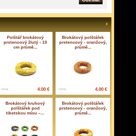
Polštář brokátový
Brokátový polštářek
prstencový žlutý - 10
prstencový - oranžový,
cm průmě...
průmě...
4.00 €
4.00 €
cena
cena
Brokátový kruhový
Brokátový polštářek
polštářek pod
prstencový - oranžový,
tibetskou mísu –...
průmě...