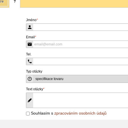
ře
?
Jméno
*
Email
*
Tel.
Typ otázky
Text otázky
*
Souhlasím s
zpracováním osobních údajů