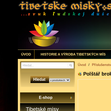
ÚVOD
HISTORIE A VÝROBA TIBETSKÝCH MÍS
Úvod
/
Příslušenstv
Polštář br
Hledat
E-shop
Tibetské mísy