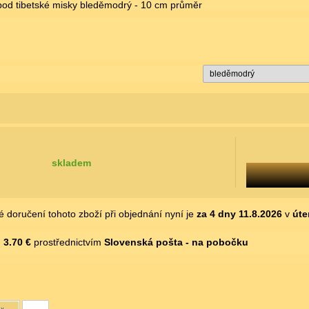
pod tibetské misky bleděmodrý - 10 cm průměr
skladem
 doručení tohoto zboží při objednání nyní je
za 4 dny
11.8.2026
v
úte
d
3.70 €
prostřednictvím
Slovenská pošta - na pobočku