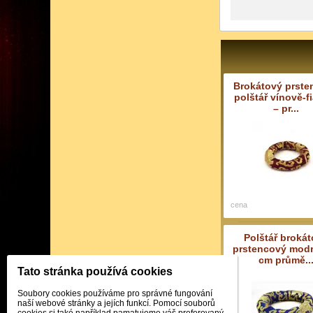
Brokátový prste
polštář vínově-f
– pr...
cena
Polštář broká
prstencový modr
cm průmě..
Tato stránka používá cookies
Soubory cookies používáme pro správné fungování
naší webové stránky a jejích funkcí. Pomocí souborů