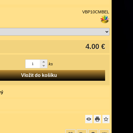
VBP10CMBEL
4.00 €
ks
Vložit do košíku
rý