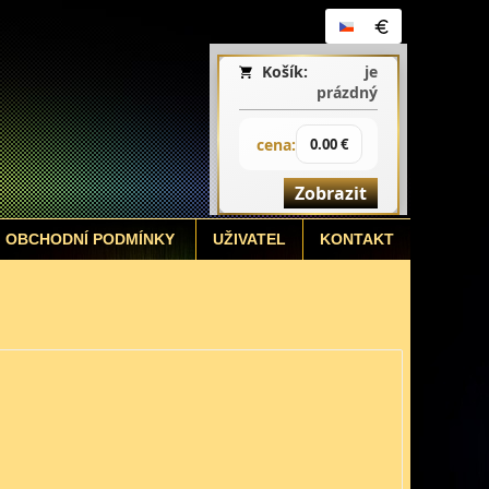
Košík:
je
prázdný
cena:
0.00 €
Zobrazit
OBCHODNÍ PODMÍNKY
UŽIVATEL
KONTAKT