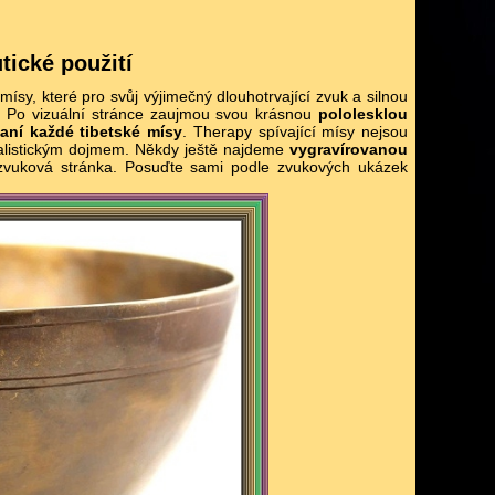
tické použití
ísy, které pro svůj výjimečný dlouhotrvající zvuk a silnou
. Po vizuální stránce zaujmou svou krásnou
pololesklou
aní každé tibetské mísy
. Therapy spívající mísy nejsou
malistickým dojmem. Někdy ještě najdeme
vygravírovanou
 zvuková stránka. Posuďte sami podle zvukových ukázek