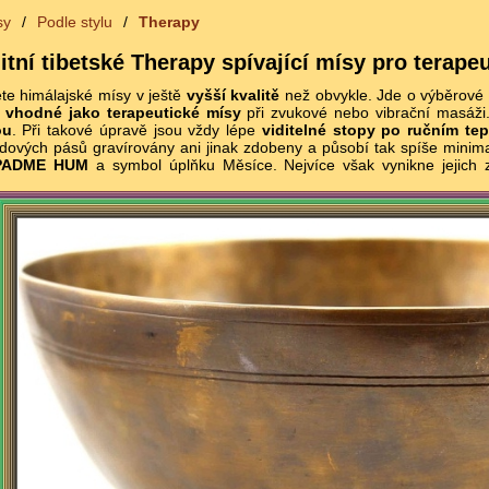
sy
/
Podle stylu
/
Therapy
itní tibetské Therapy spívající mísy pro terapeu
ete himálajské mísy v ještě
vyšší kvalitě
než obvykle. Jde o výběrové m
u
vhodné jako terapeutické mísy
při zvukové nebo vibrační masáži
ou
. Při takové úpravě jsou vždy lépe
viditelné stopy po ručním tep
dových pásů gravírovány ani jinak zdobeny a působí tak spíše mini
 PADME HUM
a symbol úplňku Měsíce. Nejvíce však vynikne jejich