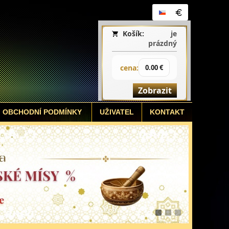
Košík:
je
prázdný
cena:
0.00 €
Zobrazit
OBCHODNÍ PODMÍNKY
UŽIVATEL
KONTAKT
1
2
3