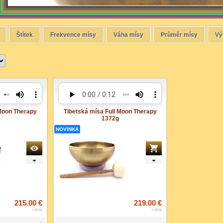
Štítek
Frekvence mísy
Váha mísy
Průměr mísy
Vý
 Moon Therapy
Tibetská mísa Full Moon Therapy
1372g
NOVINKA
215.00 €
219.00 €
cena
cena