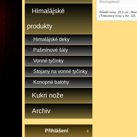
Dostupnost
Himalájské
Průměr mísy: 22,5 cm | Rezo
| Frekvence mísy v Hz: 125,
produkty
Himalájské deky
Pašmínové šály
Vonné tyčinky
Stojany na vonné tyčinky
Konopné batohy
Kukri nože
Archiv
Přihlášení