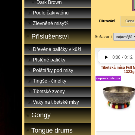
Dark Brown
Podle čakry/tónu
Filtrování
Cena
Zlevněné mísy%
Příslušenství
Seřazení
Dřevěné paličky v kůži
Plstěné paličky
Tibetská mísa Full
Polštářky pod mísy
1323g
doprava zdarma
Tingše - činelky
Tibetské zvony
Vaky na tibetské mísy
Gongy
Tongue drums