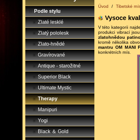
Úvod
/
Tibetské mí
Podle stylu
Vysoce kval
Zlaté lesklé
V této kategorii najd
produkci vibrací jso
Zlatý pololesk
zlatohnědou patin
kromě několika obvo
Zlato-hnědé
mantru OM MANI
konkrétních mís.
Gravírované
Antique - starožitné
Superior Black
Ultimate Mystic
Therapy
Manipuri
Yogi
Black ＆ Gold