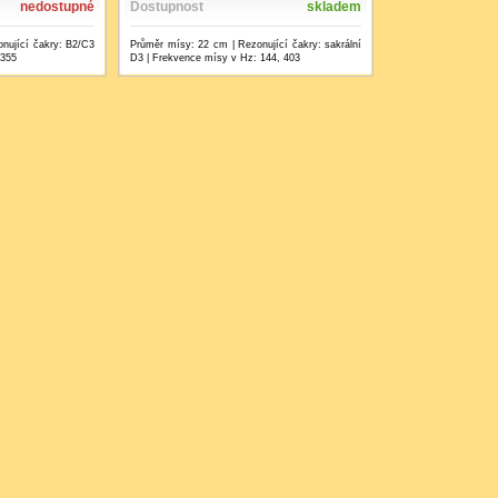
nedostupné
Dostupnost
skladem
nující čakry: B2/C3
Průměr mísy: 22 cm | Rezonující čakry: sakrální
 355
D3 | Frekvence mísy v Hz: 144, 403