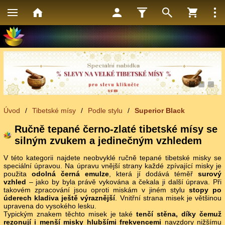
1
2
3
Úvod
/
Tibetské mísy
/
Podle stylu
/
Superior Black
Ručně tepané černo-zlaté tibetské mísy se
silným zvukem a jedinečným vzhledem
V této kategorii najdete neobvyklé ručně tepané tibetské misky se
speciální úpravou. Na úpravu vnější strany každé zpívající misky je
použita
odolná černá emulze
, která jí dodává téměř
surový
vzhled
– jako by byla právě vykována a čekala ji další úprava. Při
takovém zpracování jsou oproti miskám v jiném stylu
stopy po
úderech kladiva ještě výraznější
. Vnitřní strana misek je většinou
upravena do vysokého lesku.
Typickým znakem těchto misek je také
tenčí stěna, díky čemuž
rezonují i menší misky hlubšími frekvencemi
navzdory nižšímu