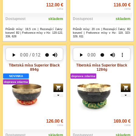
112.00 €
116.00 €
cena
cena
Dostupnost
skladem
Dostupnost
skladem
Průměr mísy: 19,5 cm | Rezonující čakry:
Průměr mísy: 20 cm | Rezonující čakry: B2
korunní B2 | Frekvence mísy v Hz: 120-122,
korunní | Frekvence mísy v Hz: 119, 323-
339, 628
329, 611
Tibetská mísa Superior Black
Tibetská mísa Superior Black
894g
1284g
NOVINKA
doprava zdarma
doprava zdarma
126.00 €
169.00 €
cena
cena
Dostupnost
skladem
Dostupnost
skladem