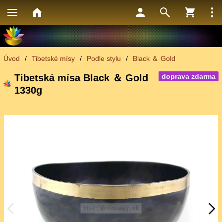
Úvod
/
Tibetské mísy
/
Podle stylu
/
Black ＆ Gold
Tibetská mísa Black ＆ Gold
doprava zdarma
1330g