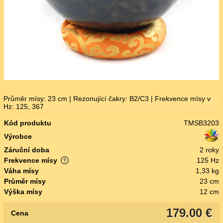
Průměr mísy: 23 cm | Rezonující čakry: B2/C3 | Frekvence mísy v
Hz: 125, 367
Kód produktu
TMSB3203
Výrobce
Záruční doba
2 roky
Frekvence mísy
125 Hz
Váha mísy
1,33 kg
Průměr mísy
23 cm
Výška mísy
12 cm
179.00 €
Cena