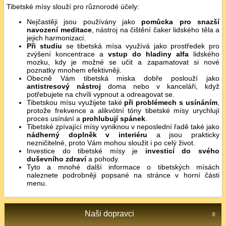
Tibetské mísy slouží pro různorodé účely:
Nejčastěji jsou používány jako
pomůcka pro snazší
navození meditace
, nástroj na čištění čaker lidského těla a
jejich harmonizaci.
Při studiu
se tibetská mísa využívá jako prostředek pro
zvýšení koncentrace a
vstup do hladiny alfa
lidského
mozku, kdy je možné se učit a zapamatovat si nové
poznatky mnohem efektivněji.
Obecně Vám tibetská miska dobře poslouží jako
antistresový nástroj
doma nebo v kanceláři, když
potřebujete na chvíli vypnout a odreagovat se.
Tibetskou mísu využijete také
při problémech s usínáním
,
protože frekvence a alikvótní tóny tibetské mísy urychlují
proces usínání a
prohlubují spánek
.
Tibetské zpívající mísy vyniknou v neposlední řadě také jako
nádherný doplněk v interiéru
a jsou prakticky
nezničitelné, proto Vám mohou sloužit i po celý život.
Investice do tibetské mísy je
investicí do svého
duševního zdraví
a pohody.
Tyto a mnohé další informace o tibetských mísách
naleznete podrobněji popsané na stránce v horní části
menu.
Naši dopravci