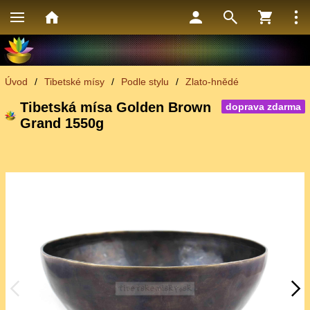
Úvod
/
Tibetské mísy
/
Podle stylu
/
Zlato-hnědé
Tibetská mísa Golden Brown
doprava zdarma
Grand 1550g