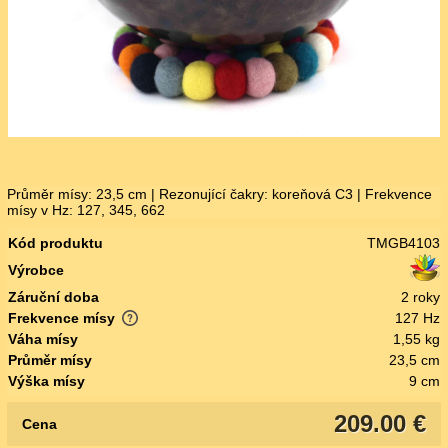
Průměr mísy: 23,5 cm | Rezonující čakry: koreňová C3 | Frekvence
mísy v Hz: 127, 345, 662
Kód produktu
TMGB4103
Výrobce
Záruční doba
2 roky
Frekvence mísy
127 Hz
Váha mísy
1,55 kg
Průměr mísy
23,5 cm
Výška mísy
9 cm
209.00 €
Cena