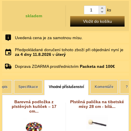
ks
skladem
Vložit do košíku
Uvedená cena je za samotnou mísu.
Předpokládané doručení tohoto zboží při objednání nyní je
za 4 dny
11.8.2026
v
úterý
Doprava ZDARMA prostřednictvím
Packeta nad 100€
Popis
Specifikace
Vhodné příslušenství
Komentáře
?
Barevná podložka z
Plstěná palička na tibetské
plstěných kuliček – 17
mísy 28 cm - bílá...
cm...