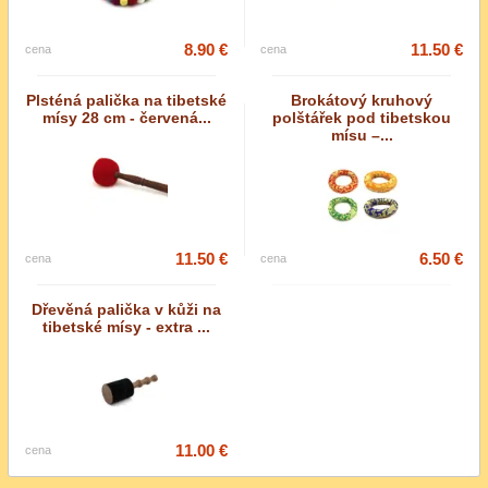
8.90 €
11.50 €
cena
cena
Plsténá palička na tibetské
Brokátový kruhový
mísy 28 cm - červená...
polštářek pod tibetskou
mísu –...
11.50 €
6.50 €
cena
cena
Dřevěná palička v kůži na
tibetské mísy - extra ...
11.00 €
cena