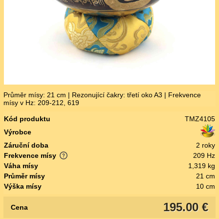
Průměr mísy: 21 cm | Rezonující čakry: třetí oko A3 | Frekvence
mísy v Hz: 209-212, 619
Kód produktu
TMZ4105
Výrobce
Záruční doba
2 roky
Frekvence mísy
209 Hz
Váha mísy
1,319 kg
Průměr mísy
21 cm
Výška mísy
10 cm
195.00 €
Cena