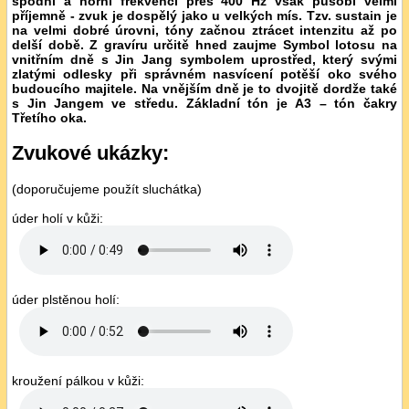
spodní a horní frekvencí přes 400 Hz však působí velmi
příjemně - zvuk je dospělý jako u velkých mís. Tzv. sustain je
na velmi dobré úrovni, tóny začnou ztrácet intenzitu až po
delší době. Z gravíru určitě hned zaujme Symbol lotosu na
vnitřním dně s Jin Jang symbolem uprostřed, který svými
zlatými odlesky při správném nasvícení potěší oko svého
budoucího majitele. Na vnějším dně je to dvojitě dordže také
s Jin Jangem ve středu. Základní tón je A3 – tón čakry
Třetího oka.
Zvukové ukázky:
(doporučujeme použít sluchátka)
úder holí v kůži:
úder plstěnou holí:
kroužení pálkou v kůži: