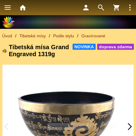
Úvod
/
Tibetské mísy
/
Podle stylu
/
Gravírované
Tibetská mísa Grand
NOVINKA
doprava zdarma
Engraved 1319g