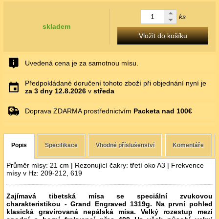
ks
skladem
Vložit do košíku
Uvedená cena je za samotnou mísu.
Předpokládané doručení tohoto zboží při objednání nyní je
za 3 dny
12.8.2026
v
středa
Doprava ZDARMA prostřednictvím
Packeta nad 100€
Popis
Specifikace
Vhodné příslušenství
Komentáře
Průměr mísy: 21 cm | Rezonující čakry: třetí oko A3 | Frekvence
mísy v Hz: 209-212, 619
Zajímavá tibetská mísa se speciální zvukovou
charakteristikou - Grand Engraved 1319g. Na první pohled
klasická gravírovaná nepálská mísa. Velký rozestup mezi