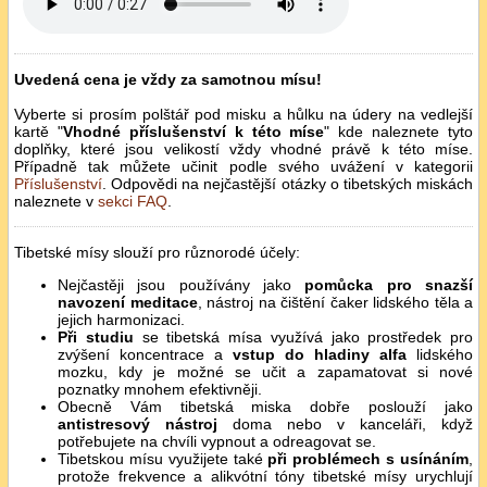
Uvedená cena je vždy za samotnou mísu!
Vyberte si prosím polštář pod misku a hůlku na údery na vedlejší
kartě "
Vhodné příslušenství k této míse
" kde naleznete tyto
doplňky, které jsou velikostí vždy vhodné právě k této míse.
Případně tak můžete učinit podle svého uvážení v kategorii
Příslušenství
. Odpovědi na nejčastější otázky o tibetských miskách
naleznete v
sekci FAQ
.
Tibetské mísy slouží pro různorodé účely:
Nejčastěji jsou používány jako
pomůcka pro snazší
navození meditace
, nástroj na čištění čaker lidského těla a
jejich harmonizaci.
Při studiu
se tibetská mísa využívá jako prostředek pro
zvýšení koncentrace a
vstup do hladiny alfa
lidského
mozku, kdy je možné se učit a zapamatovat si nové
poznatky mnohem efektivněji.
Obecně Vám tibetská miska dobře poslouží jako
antistresový nástroj
doma nebo v kanceláři, když
potřebujete na chvíli vypnout a odreagovat se.
Tibetskou mísu využijete také
při problémech s usínáním
,
protože frekvence a alikvótní tóny tibetské mísy urychlují