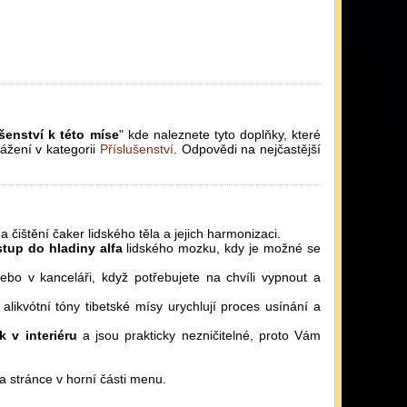
šenství k této míse
" kde naleznete tyto doplňky, které
ážení v kategorii
Příslušenství
. Odpovědi na nejčastější
na čištění čaker lidského těla a jejich harmonizaci.
stup do hladiny alfa
lidského mozku, kdy je možné se
o v kanceláři, když potřebujete na chvíli vypnout a
alikvótní tóny tibetské mísy urychlují proces usínání a
 v interiéru
a jsou prakticky nezničitelné, proto Vám
 stránce v horní části menu.