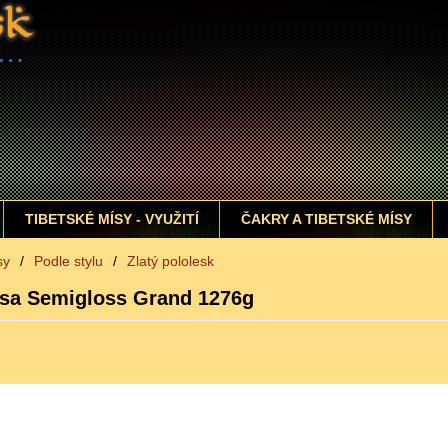
TIBETSKÉ MÍSY - VYUŽITÍ
ČAKRY A TIBETSKÉ MÍSY
sy
/
Podle stylu
/
Zlatý pololesk
ísa Semigloss Grand 1276g