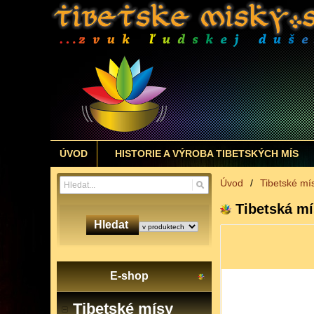
ÚVOD
HISTORIE A VÝROBA TIBETSKÝCH MÍS
Úvod
/
Tibetské mí
Tibetská m
Hledat
E-shop
Tibetské mísy