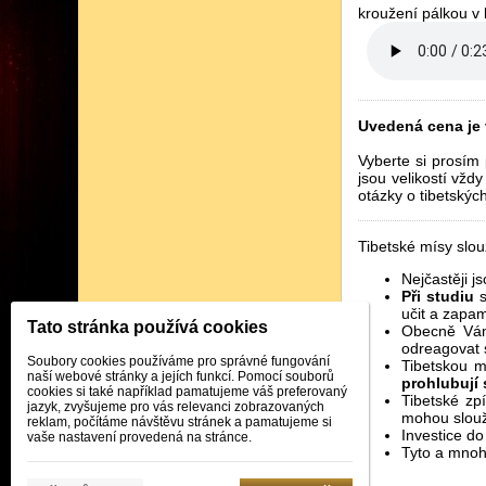
kroužení pálkou v 
Uvedená cena je
Vyberte si prosím 
jsou velikostí vžd
otázky o tibetský
Tibetské mísy slou
Nejčastěji j
Při studiu
s
učit a zapa
Tato stránka používá cookies
Obecně Vám
odreagovat 
Soubory cookies používáme pro správné fungování
Tibetskou m
naší webové stránky a jejích funkcí. Pomocí souborů
prohlubují
cookies si také například pamatujeme váš preferovaný
Tibetské zp
jazyk, zvyšujeme pro vás relevanci zobrazovaných
mohou slouži
reklam, počítáme návštěvu stránek a pamatujeme si
Investice do
vaše nastavení provedená na stránce.
Tyto a mnoh