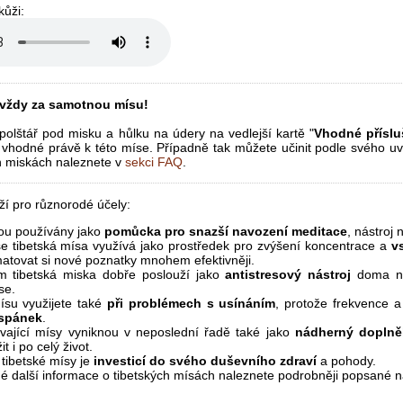
kůži:
 vždy za samotnou mísu!
polštář pod misku a hůlku na údery na vedlejší kartě "
Vhodné příslu
y vhodné právě k této míse. Případně tak můžete učinit podle svého uv
ch miskách naleznete v
sekci FAQ
.
ží pro různorodé účely:
sou používány jako
pomůcka pro snazší navození meditace
, nástroj 
e tibetská mísa využívá jako prostředek pro zvýšení koncentrace a
v
matovat si nové poznatky mnohem efektivněji.
 tibetská miska dobře poslouží jako
antistresový nástroj
doma neb
se.
ísu využijete také
při problémech s usínáním
, protože frekvence a 
 spánek
.
ívající mísy vyniknou v neposlední řadě také jako
nádherný doplněk
t i po celý život.
 tibetské mísy je
investicí do svého duševního zdraví
a pohody.
é další informace o tibetských mísách naleznete podrobněji popsané na