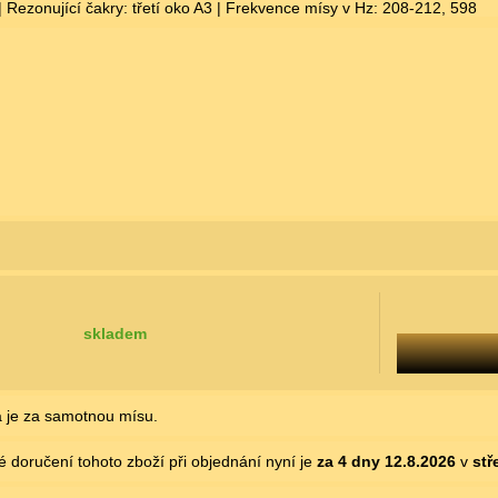
 Rezonující čakry: třetí oko A3 | Frekvence mísy v Hz: 208-212, 598
skladem
 je za samotnou mísu.
 doručení tohoto zboží při objednání nyní je
za 4 dny
12.8.2026
v
stř