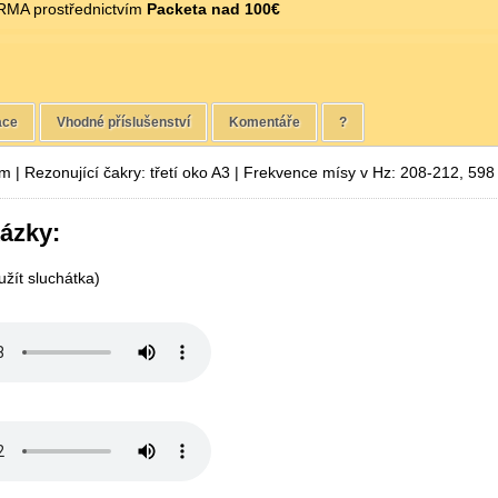
MA prostřednictvím
Packeta nad 100€
ace
Vhodné příslušenství
Komentáře
?
 | Rezonující čakry: třetí oko A3 | Frekvence mísy v Hz: 208-212, 598
ázky:
žít sluchátka)