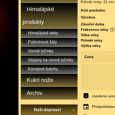
Průměr mísy: 21 cm |
Himalájské
Kód produktu
Výrobce
produkty
Záruční doba
Frekvence mísy
Himalájské deky
Váha mísy
Průměr mísy
Pašmínové šály
Výška mísy
Vonné tyčinky
Cena
Stojany na vonné tyčinky
Konopné batohy
Kukri nože
Archiv
Uvedená cena
Předpokládané
Naši dopravci