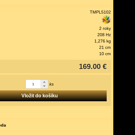
TMPL5102
2 roky
208 Hz
1,276 kg
21 cm
10 cm
169.00 €
ks
Vložit do košíku
eda