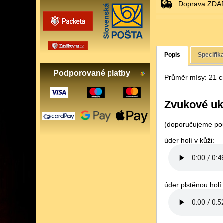
Doprava ZDAR
Popis
Specifik
Podporované platby
Průměr mísy: 21 cm
Zvukové uk
(doporučujeme pou
úder holí v kůži:
úder plstěnou holí: