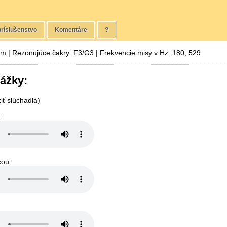
ríslušenstvo
Komentáre
?
cm | Rezonujúce čakry: F3/G3 | Frekvencie misy v Hz: 180, 529
ážky:
ť slúchadlá)
:
cou: