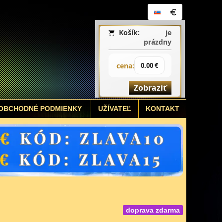
Košík:
je
prázdny
cena:
0.00 €
Zobraziť
OBCHODNÉ PODMIENKY
UŽÍVATEĽ
KONTAKT
doprava zdarma