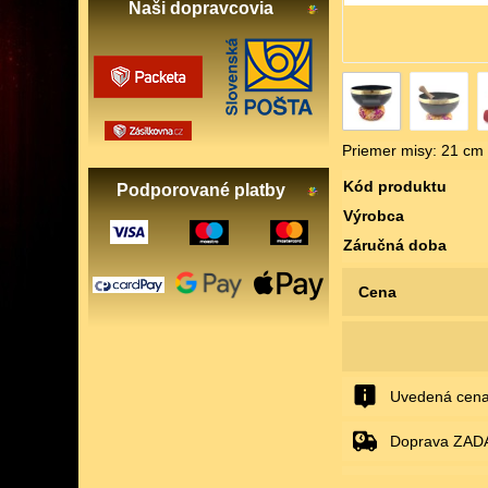
Naši dopravcovia
Priemer misy: 21 cm 
Kód produktu
Podporované platby
Výrobca
Záručná doba
Cena
Uvedená cena
Doprava ZAD