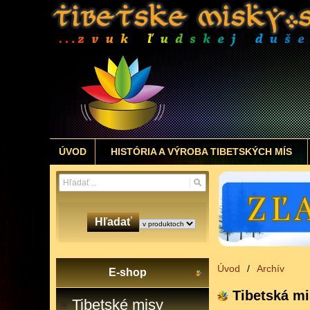
ÚVOD
HISTÓRIA A VÝROBA TIBETSKÝCH MÍS
Hľadať
Úvod
/
Archív
E-shop
Tibetská m
Tibetské misy