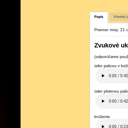
Popis
Vhodné p
Priemer misy: 21 
Zvukové uk
(odporúčame použi
úder palicou v koži
úder plstenou pali
krúženie: