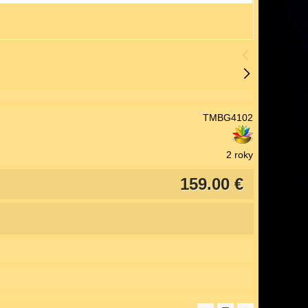
TMBG4102
2 roky
159.00 €