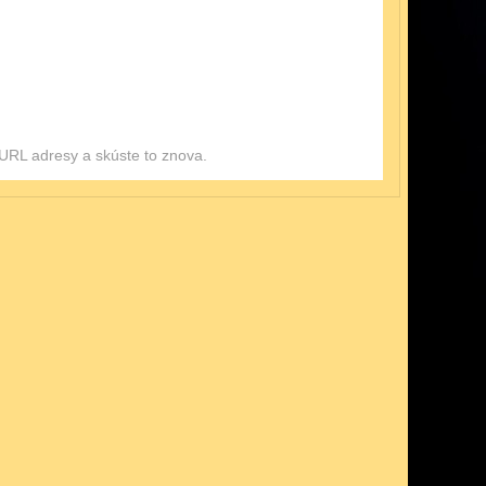
ť URL adresy a skúste to znova.