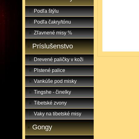
Podľa štýlu
Podľa čakry/tónu
Zľavnené misy %
Príslušenstvo
Drevené paličky v koži
Plstené palice
Vankúše pod misky
Tingshe - činelky
Tibetské zvony
Vaky na tibetské misy
Gongy