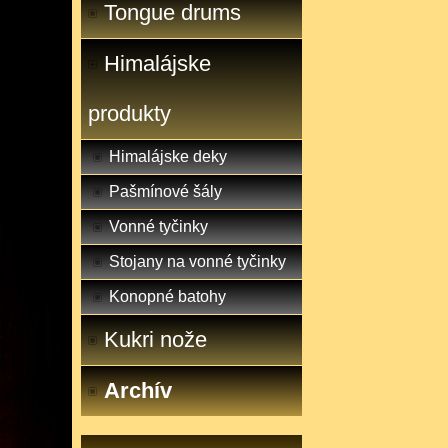
Tongue drums
Himalájske
produkty
Himalájske deky
Pašmínové šály
Vonné tyčinky
Stojany na vonné tyčinky
Konopné batohy
Kukri nože
Archív