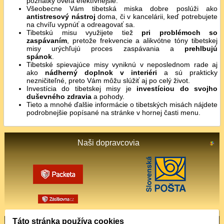
poznatky oveľa efektívnejšie.
Všeobecne Vám tibetská miska dobre poslúži ako
antistresový nástroj
doma, či v kancelárii, keď potrebujete
na chvíľu vypnúť a odreagovať sa.
Tibetskú misu využijete tiež
pri problémoch so
zaspávaním
, pretože frekvencie a alikvótne tóny tibetskej
misy urýchľujú proces zaspávania a
prehlbujú
spánok
.
Tibetské spievajúce misy vyniknú v neposlednom rade aj
ako
nádherný doplnok v interiéri
a sú prakticky
nezničiteľné, preto Vám môžu slúžiť aj po celý život.
Investícia do tibetskej misy je
investíciou do svojho
duševného zdravia
a pohody.
Tieto a mnohé ďalšie informácie o tibetských misách nájdete
podrobnejšie popísané na stránke v hornej časti menu.
Naši dopravcovia
Táto stránka používa cookies