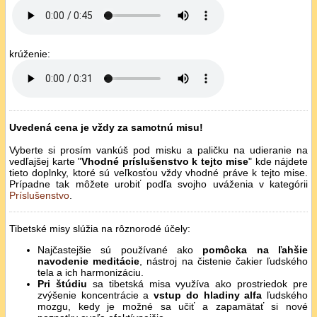
krúženie:
Uvedená cena je vždy za samotnú misu!
Vyberte si prosím vankúš pod misku a paličku na udieranie na
vedľajšej karte "
Vhodné príslušenstvo k tejto mise
" kde nájdete
tieto doplnky, ktoré sú veľkosťou vždy vhodné práve k tejto mise.
Prípadne tak môžete urobiť podľa svojho uváženia v kategórii
Príslušenstvo
.
Tibetské misy slúžia na rôznorodé účely:
Najčastejšie sú používané ako
pomôcka na ľahšie
navodenie meditácie
, nástroj na čistenie čakier ľudského
tela a ich harmonizáciu.
Pri štúdiu
sa tibetská misa využíva ako prostriedok pre
zvýšenie koncentrácie a
vstup do hladiny alfa
ľudského
mozgu, kedy je možné sa učiť a zapamätať si nové