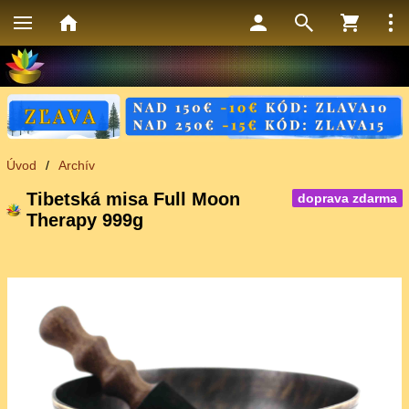
Úvod
/
Archív
Tibetská misa Full Moon
doprava zdarma
Therapy 999g