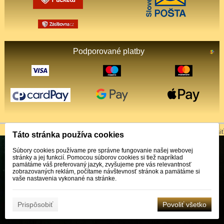
Podporované platby
© 2026 WEXBO |
www.wexbo.com
|
Prihlásiť
Táto stránka používa cookies
Súbory cookies používame pre správne fungovanie našej webovej
stránky a jej funkcií. Pomocou súborov cookies si tiež napríklad
pamätáme váš preferovaný jazyk, zvyšujeme pre vás relevantnosť
zobrazovaných reklám, počítame návštevnosť stránok a pamätáme si
vaše nastavenia vykonané na stránke.
Prispôsobiť
Povoliť všetko