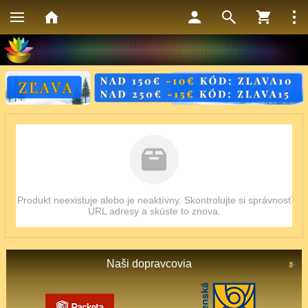
Produkt neexistuje alebo je neaktívny. Skontrolujte si správnosť
URL adresy a skúste to znova.
Naši dopravcovia