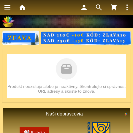
Produkt neexistuje alebo je neaktívny. Skontrolujte si správnosť
URL adresy a skúste to znova.
Naši dopravcovia