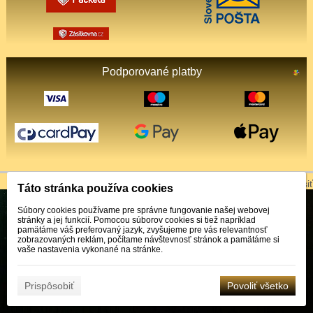
Podporované platby
© 2026 WEXBO |
www.wexbo.com
|
Prihlásiť
Táto stránka používa cookies
Súbory cookies používame pre správne fungovanie našej webovej
stránky a jej funkcií. Pomocou súborov cookies si tiež napríklad
pamätáme váš preferovaný jazyk, zvyšujeme pre vás relevantnosť
zobrazovaných reklám, počítame návštevnosť stránok a pamätáme si
vaše nastavenia vykonané na stránke.
Prispôsobiť
Povoliť všetko