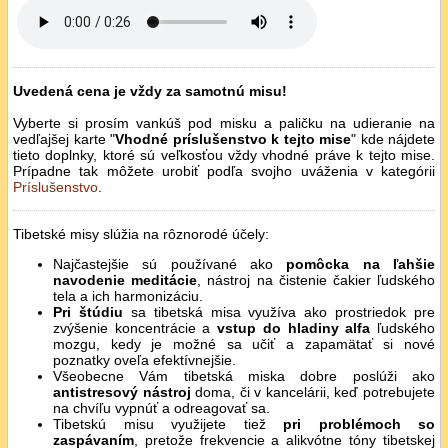
Uvedená cena je vždy za samotnú misu!
Vyberte si prosím vankúš pod misku a paličku na udieranie na
vedľajšej karte "
Vhodné príslušenstvo k tejto mise
" kde nájdete
tieto doplnky, ktoré sú veľkosťou vždy vhodné práve k tejto mise.
Prípadne tak môžete urobiť podľa svojho uváženia v kategórii
Príslušenstvo
.
Tibetské misy slúžia na rôznorodé účely:
Najčastejšie sú používané ako
pomôcka na ľahšie
navodenie meditácie
, nástroj na čistenie čakier ľudského
tela a ich harmonizáciu.
Pri štúdiu
sa tibetská misa využíva ako prostriedok pre
zvýšenie koncentrácie a
vstup do hladiny alfa
ľudského
mozgu, kedy je možné sa učiť a zapamätať si nové
poznatky oveľa efektívnejšie.
Všeobecne Vám tibetská miska dobre poslúži ako
antistresový nástroj
doma, či v kancelárii, keď potrebujete
na chvíľu vypnúť a odreagovať sa.
Tibetskú misu využijete tiež
pri problémoch so
zaspávaním
, pretože frekvencie a alikvótne tóny tibetskej