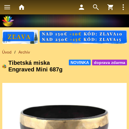
Úvod
/
Archív
Tibetská miska
NOVINKA
doprava zdarma
Engraved Mini 687g