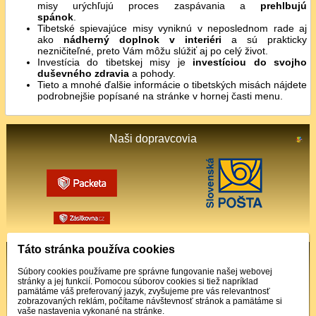
misy urýchľujú proces zaspávania a
prehlbujú
spánok
.
Tibetské spievajúce misy vyniknú v neposlednom rade aj
ako
nádherný doplnok v interiéri
a sú prakticky
nezničiteľné, preto Vám môžu slúžiť aj po celý život.
Investícia do tibetskej misy je
investíciou do svojho
duševného zdravia
a pohody.
Tieto a mnohé ďalšie informácie o tibetských misách nájdete
podrobnejšie popísané na stránke v hornej časti menu.
Naši dopravcovia
Táto stránka používa cookies
Podporované platby
Súbory cookies používame pre správne fungovanie našej webovej
stránky a jej funkcií. Pomocou súborov cookies si tiež napríklad
pamätáme váš preferovaný jazyk, zvyšujeme pre vás relevantnosť
zobrazovaných reklám, počítame návštevnosť stránok a pamätáme si
vaše nastavenia vykonané na stránke.