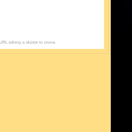
ť URL adresy a skúste to znova.