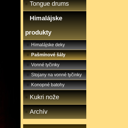
Tongue drums
Himalájske
produkty
Himalájske deky
Pašmínové šály
Vonné tyčinky
Stojany na vonné tyčinky
Konopné batohy
Kukri nože
Archív