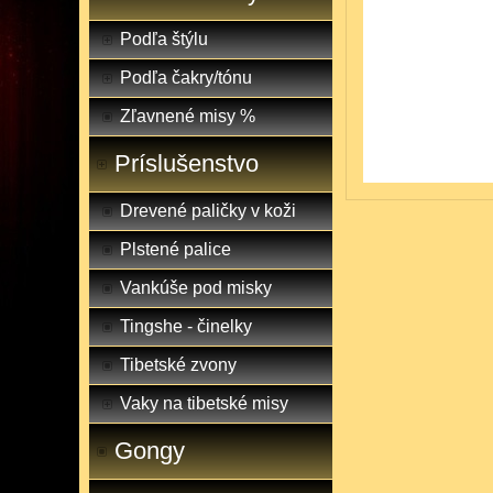
Podľa štýlu
Podľa čakry/tónu
Zľavnené misy %
Príslušenstvo
Drevené paličky v koži
Plstené palice
Vankúše pod misky
Tingshe - činelky
Tibetské zvony
Vaky na tibetské misy
Gongy