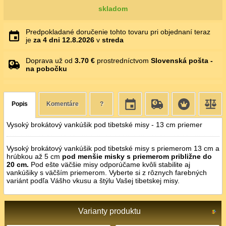
skladom
Predpokladané doručenie tohto tovaru pri objednaní teraz
je
za 4 dni
12.8.2026
v
streda
Doprava už od
3.70 €
prostredníctvom
Slovenská pošta -
na pobočku
Popis
Komentáre
?
Vysoký brokátový vankúšik pod tibetské misy - 13 cm priemer
Vysoký brokátový vankúšik pod tibetské misy
s priemerom 13 cm a
hrúbkou až 5 cm
pod menšie misky s priemerom približne do
20 cm.
Pod ešte väčšie misy odporúčame kvôli stabilite aj
vankúšiky s väčším priemerom. Vyberte si z rôznych farebných
variánt podľa Vášho vkusu a štýlu Vašej tibetskej misy.
Varianty produktu