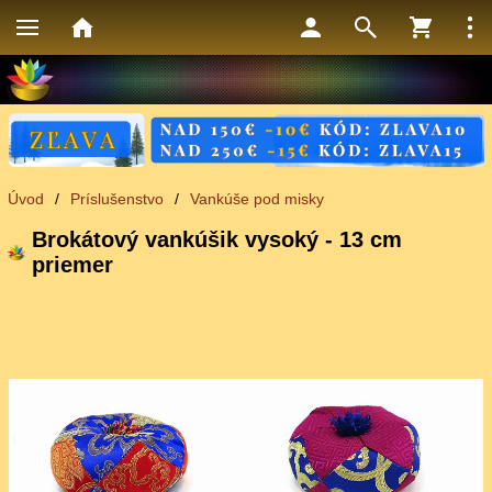
Úvod
/
Príslušenstvo
/
Vankúše pod misky
Brokátový vankúšik vysoký - 13 cm
priemer