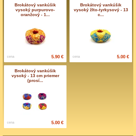
Brokátový vankúšik
Brokátový vankúšik
vysoký purpurovo-
vysoký žlto-tyrkysový - 13
oranžový - 1...
c...
5.90 €
5.00 €
cena
cena
Brokátový vankúšik
vysoký - 13 cm priemer
(prosí...
5.00 €
cena