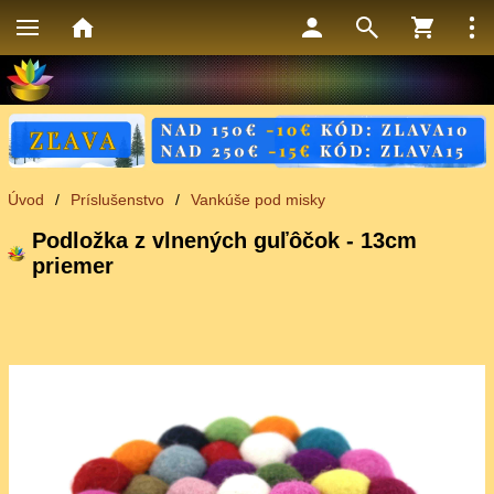
Úvod
/
Príslušenstvo
/
Vankúše pod misky
Podložka z vlnených guľôčok - 13cm
priemer