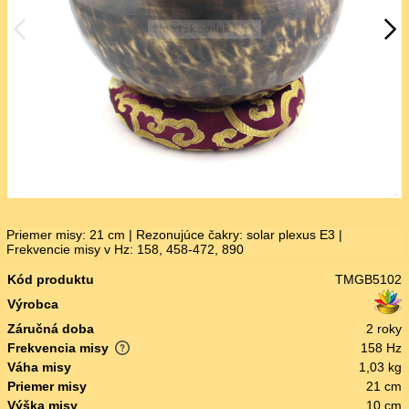
Priemer misy: 21 cm | Rezonujúce čakry: solar plexus E3 |
Frekvencie misy v Hz: 158, 458-472, 890
Kód produktu
TMGB5102
Výrobca
Záručná doba
2 roky
Frekvencia misy
158 Hz
Váha misy
1,03 kg
Priemer misy
21 cm
Výška misy
10 cm