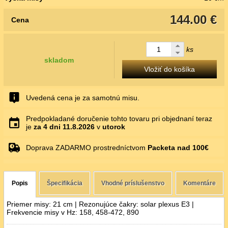
144.00 €
Cena
ks
skladom
Vložiť do košíka
Uvedená cena je za samotnú misu.
Predpokladané doručenie tohto tovaru pri objednaní teraz
je
za 4 dni
11.8.2026
v
utorok
Doprava ZADARMO prostredníctvom
Packeta nad 100€
Popis
Špecifikácia
Vhodné príslušenstvo
Komentáre
Priemer misy: 21 cm | Rezonujúce čakry: solar plexus E3 |
Frekvencie misy v Hz: 158, 458-472, 890