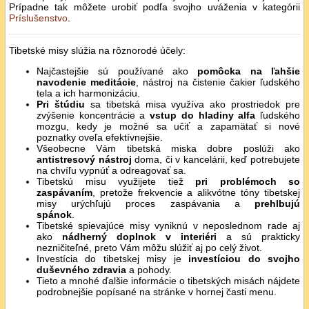
Prípadne tak môžete urobiť podľa svojho uváženia v kategórii
Príslušenstvo
.
Tibetské misy slúžia na rôznorodé účely:
Najčastejšie sú používané ako
pomôcka na ľahšie
navodenie meditácie
, nástroj na čistenie čakier ľudského
tela a ich harmonizáciu.
Pri štúdiu
sa tibetská misa využíva ako prostriedok pre
zvýšenie koncentrácie a
vstup do hladiny alfa
ľudského
mozgu, kedy je možné sa učiť a zapamätať si nové
poznatky oveľa efektívnejšie.
Všeobecne Vám tibetská miska dobre poslúži ako
antistresový nástroj
doma, či v kancelárii, keď potrebujete
na chvíľu vypnúť a odreagovať sa.
Tibetskú misu využijete tiež
pri problémoch so
zaspávaním
, pretože frekvencie a alikvótne tóny tibetskej
misy urýchľujú proces zaspávania a
prehlbujú
spánok
.
Tibetské spievajúce misy vyniknú v neposlednom rade aj
ako
nádherný doplnok v interiéri
a sú prakticky
nezničiteľné, preto Vám môžu slúžiť aj po celý život.
Investícia do tibetskej misy je
investíciou do svojho
duševného zdravia
a pohody.
Tieto a mnohé ďalšie informácie o tibetských misách nájdete
podrobnejšie popísané na stránke v hornej časti menu.