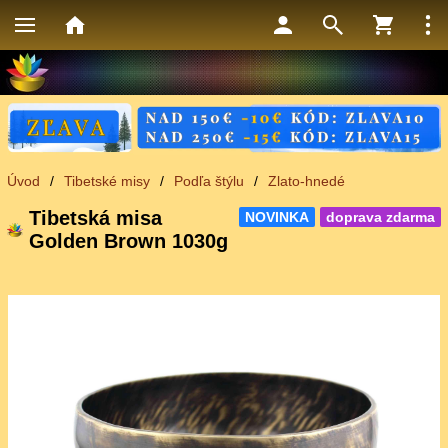
Úvod
/
Tibetské misy
/
Podľa štýlu
/
Zlato-hnedé
Tibetská misa
NOVINKA
doprava zdarma
Golden Brown 1030g