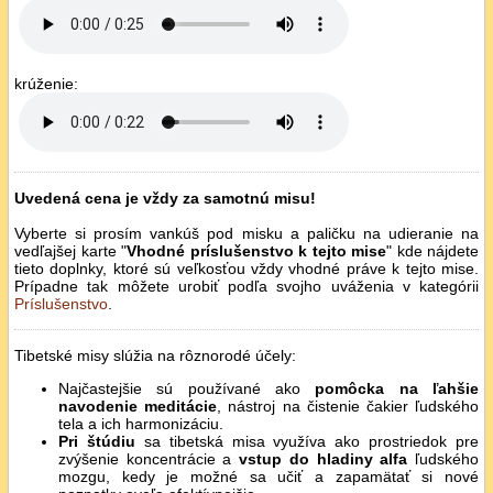
krúženie:
Uvedená cena je vždy za samotnú misu!
Vyberte si prosím vankúš pod misku a paličku na udieranie na
vedľajšej karte "
Vhodné príslušenstvo k tejto mise
" kde nájdete
tieto doplnky, ktoré sú veľkosťou vždy vhodné práve k tejto mise.
Prípadne tak môžete urobiť podľa svojho uváženia v kategórii
Príslušenstvo
.
Tibetské misy slúžia na rôznorodé účely:
Najčastejšie sú používané ako
pomôcka na ľahšie
navodenie meditácie
, nástroj na čistenie čakier ľudského
tela a ich harmonizáciu.
Pri štúdiu
sa tibetská misa využíva ako prostriedok pre
zvýšenie koncentrácie a
vstup do hladiny alfa
ľudského
mozgu, kedy je možné sa učiť a zapamätať si nové