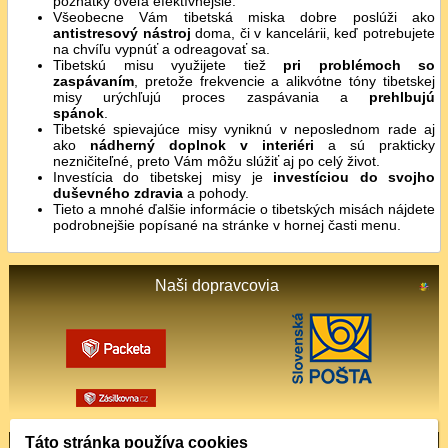
poznatky oveľa efektívnejšie.
Všeobecne Vám tibetská miska dobre poslúži ako
antistresový nástroj
doma, či v kancelárii, keď potrebujete
na chvíľu vypnúť a odreagovať sa.
Tibetskú misu využijete tiež
pri problémoch so
zaspávaním
, pretože frekvencie a alikvótne tóny tibetskej
misy urýchľujú proces zaspávania a
prehlbujú
spánok
.
Tibetské spievajúce misy vyniknú v neposlednom rade aj
ako
nádherný doplnok v interiéri
a sú prakticky
nezničiteľné, preto Vám môžu slúžiť aj po celý život.
Investícia do tibetskej misy je
investíciou do svojho
duševného zdravia
a pohody.
Tieto a mnohé ďalšie informácie o tibetských misách nájdete
podrobnejšie popísané na stránke v hornej časti menu.
Naši dopravcovia
Táto stránka používa cookies