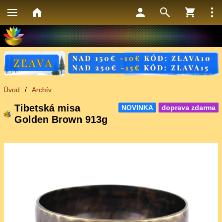
Úvod
/
Archív
Tibetská misa
NOVINKA
doprava zdarma
Golden Brown 913g