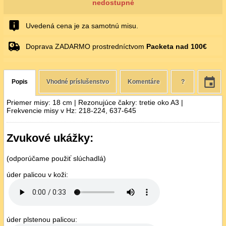
nedostupné
Uvedená cena je za samotnú misu.
Doprava ZADARMO prostredníctvom
Packeta nad 100€
Popis
Vhodné príslušenstvo
Komentáre
?
Priemer misy: 18 cm | Rezonujúce čakry: tretie oko A3 |
Frekvencie misy v Hz: 218-224, 637-645
Zvukové ukážky:
(odporúčame použiť slúchadlá)
úder palicou v koži:
úder plstenou palicou: