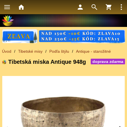
Úvod
/
Tibetské misy
/
Podľa štýlu
/
Antique - starožitné
Tibetská miska Antique 948g
doprava zdarma