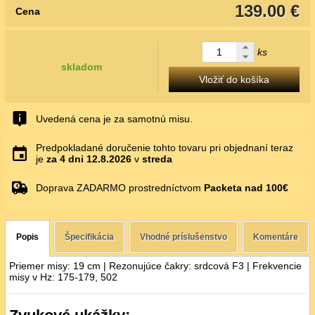
139.00 €
Cena
ks
skladom
Vložiť do košíka
Uvedená cena je za samotnú misu.
Predpokladané doručenie tohto tovaru pri objednaní teraz
je
za 4 dni
12.8.2026
v
streda
Doprava ZADARMO prostredníctvom
Packeta nad 100€
Popis
Špecifikácia
Vhodné príslušenstvo
Komentáre
Priemer misy: 19 cm | Rezonujúce čakry: srdcová F3 | Frekvencie
misy v Hz: 175-179, 502