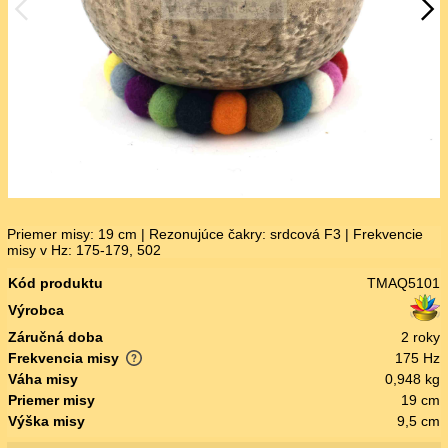
Priemer misy: 19 cm | Rezonujúce čakry: srdcová F3 | Frekvencie
misy v Hz: 175-179, 502
Kód produktu
TMAQ5101
Výrobca
Záručná doba
2 roky
Frekvencia misy
175 Hz
Váha misy
0,948 kg
Priemer misy
19 cm
Výška misy
9,5 cm