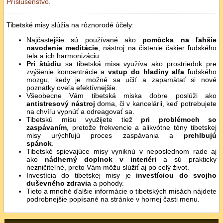
Príslušenstvo
.
Tibetské misy slúžia na rôznorodé účely:
Najčastejšie sú používané ako
pomôcka na ľahšie
navodenie meditácie
, nástroj na čistenie čakier ľudského
tela a ich harmonizáciu.
Pri štúdiu
sa tibetská misa využíva ako prostriedok pre
zvýšenie koncentrácie a
vstup do hladiny alfa
ľudského
mozgu, kedy je možné sa učiť a zapamätať si nové
poznatky oveľa efektívnejšie.
Všeobecne Vám tibetská miska dobre poslúži ako
antistresový nástroj
doma, či v kancelárii, keď potrebujete
na chvíľu vypnúť a odreagovať sa.
Tibetskú misu využijete tiež
pri problémoch so
zaspávaním
, pretože frekvencie a alikvótne tóny tibetskej
misy urýchľujú proces zaspávania a
prehlbujú
spánok
.
Tibetské spievajúce misy vyniknú v neposlednom rade aj
ako
nádherný doplnok v interiéri
a sú prakticky
nezničiteľné, preto Vám môžu slúžiť aj po celý život.
Investícia do tibetskej misy je
investíciou do svojho
duševného zdravia
a pohody.
Tieto a mnohé ďalšie informácie o tibetských misách nájdete
podrobnejšie popísané na stránke v hornej časti menu.