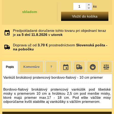
ks
skladom
Vložiť do košíka
Predpokladané doručenie tohto tovaru pri objednaní teraz
je
za 5 dní
11.8.2026
v
utorok
Doprava už od
3.70 €
prostredníctvom
Slovenská pošta -
na pobočku
Popis
Komentáre
?
Vankúš brokátový prstencový bordovo-fialový - 10 cm priemer
Bordovo-fialový brokátový prstencový vankúšik pod tibetské
misky
s priemerom 10 cm a hrúbkou 2,5 cm pod menšie misky,
ktoré majú priemer max.17 - 18 cm. Pod ešte väčšie misy
odporúčame kvôli stabilite aj vankúšiky s väčším priemerom.