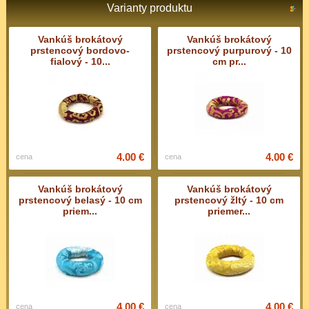
Varianty produktu
Vankúš brokátový
Vankúš brokátový
prstencový bordovo-
prstencový purpurový - 10
fialový - 10...
cm pr...
4.00 €
4.00 €
cena
cena
Vankúš brokátový
Vankúš brokátový
prstencový belasý - 10 cm
prstencový žltý - 10 cm
priem...
priemer...
4.00 €
4.00 €
cena
cena