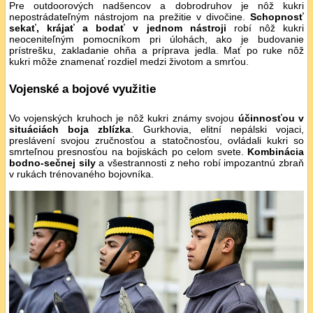
Pre outdoorových nadšencov a dobrodruhov je nôž kukri
nepostrádateľným nástrojom na prežitie v divočine.
Schopnosť
sekať, krájať a bodať v jednom nástroji
robí nôž kukri
neoceniteľným pomocníkom pri úlohách, ako je budovanie
prístrešku, zakladanie ohňa a príprava jedla. Mať po ruke nôž
kukri môže znamenať rozdiel medzi životom a smrťou.
Vojenské a bojové využitie
Vo vojenských kruhoch je nôž kukri známy svojou
účinnosťou v
situáciách boja zblízka
. Gurkhovia, elitní nepálski vojaci,
preslávení svojou zručnosťou a statočnosťou, ovládali kukri so
smrteľnou presnosťou na bojiskách po celom svete.
Kombinácia
bodno-sečnej sily
a všestrannosti z neho robí impozantnú zbraň
v rukách trénovaného bojovníka.