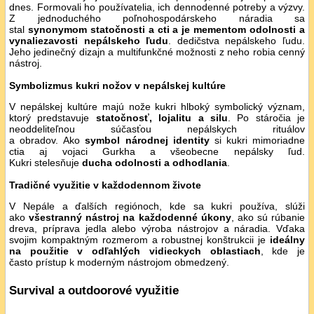
dnes. Formovali ho používatelia, ich dennodenné potreby a výzvy.
Z jednoduchého poľnohospodárskeho náradia sa
stal
synonymom statočnosti a cti a je mementom odolnosti a
vynaliezavosti nepálskeho ľudu
. dedičstva nepálskeho ľudu.
Jeho jedinečný dizajn a multifunkčné možnosti z neho robia cenný
nástroj.
Symbolizmus kukri nožov v nepálskej kultúre
V nepálskej kultúre majú nože kukri hlboký symbolický význam,
ktorý predstavuje
statočnosť, lojalitu a silu
. Po stáročia je
neoddeliteľnou súčasťou nepálskych rituálov
a obradov. Ako
symbol národnej identity
si kukri mimoriadne
ctia aj vojaci Gurkha a všeobecne nepálsky ľud.
Kukri stelesňuje
ducha odolnosti a odhodlania
.
Tradičné využitie v každodennom živote
V Nepále a ďalších regiónoch, kde sa kukri používa, slúži
ako
všestranný nástroj na každodenné úkony
, ako sú rúbanie
dreva, príprava jedla alebo výroba nástrojov a náradia. Vďaka
svojim kompaktným rozmerom a robustnej konštrukcii je
ideálny
na použitie v odľahlých vidieckych oblastiach
, kde je
často prístup k moderným nástrojom obmedzený.
Survival a outdoorové využitie