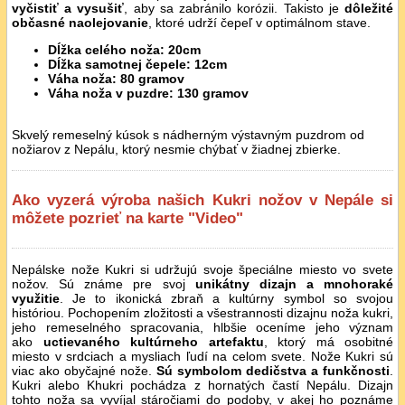
vyčistiť a vysušiť
, aby sa zabránilo korózii. Takisto je
dôležité
občasné naolejovanie
, ktoré udrží čepeľ v optimálnom stave.
Dĺžka celého noža: 20cm
Dĺžka samotnej čepele: 12cm
Váha noža: 80 gramov
Váha noža v puzdre: 130 gramov
Skvelý remeselný kúsok s nádherným výstavným puzdrom od
nožiarov z Nepálu, ktorý nesmie chýbať v žiadnej zbierke.
Ako vyzerá výroba našich Kukri nožov v Nepále si
môžete pozrieť na karte "Video"
Nepálske nože Kukri si udržujú svoje špeciálne miesto vo svete
nožov. Sú známe pre svoj
unikátny dizajn a mnohoraké
využitie
. Je to ikonická zbraň a kultúrny symbol so svojou
históriou. Pochopením zložitosti a všestrannosti dizajnu noža kukri,
jeho remeselného spracovania, hlbšie oceníme jeho význam
ako
uctievaného kultúrneho artefaktu
, ktorý má osobitné
miesto v srdciach a mysliach ľudí na celom svete. Nože Kukri sú
viac ako obyčajné nože.
Sú symbolom dedičstva a funkčnosti
.
Kukri alebo Khukri pochádza z hornatých častí Nepálu. Dizajn
tohto noža sa vyvíjal stáročiami do podoby, v akej ho poznáme