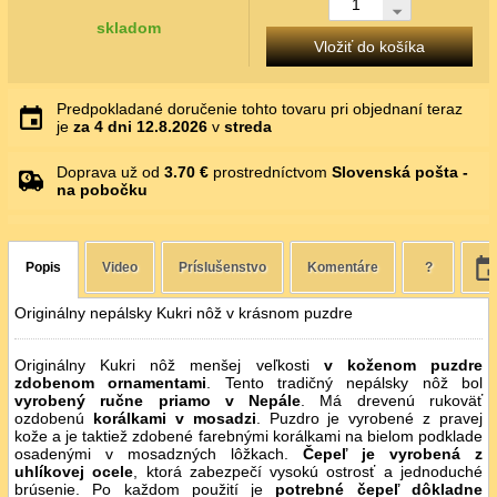
skladom
Vložiť do košíka
Predpokladané doručenie tohto tovaru pri objednaní teraz
je
za 4 dni
12.8.2026
v
streda
Doprava už od
3.70 €
prostredníctvom
Slovenská pošta -
na pobočku
Popis
Video
Príslušenstvo
Komentáre
?
Originálny nepálsky Kukri nôž v krásnom puzdre
Originálny Kukri nôž menšej veľkosti
v koženom puzdre
zdobenom ornamentami
. Tento tradičný nepálsky nôž bol
vyrobený ručne priamo v Nepále
. Má drevenú rukoväť
ozdobenú
korálkami v mosadzi
. Puzdro je vyrobené z pravej
kože a je taktiež zdobené farebnými korálkami na bielom podklade
osadenými v mosadzných lôžkach.
Čepeľ je vyrobená z
uhlíkovej ocele
, ktorá zabezpečí vysokú ostrosť a jednoduché
brúsenie. Po každom použití je
potrebné čepeľ dôkladne