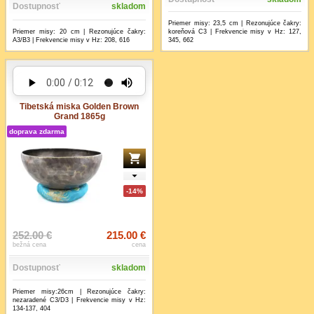
Dostupnosť
skladom
Priemer misy: 23,5 cm | Rezonujúce čakry:
Priemer misy: 20 cm | Rezonujúce čakry:
koreňová C3 | Frekvencie misy v Hz: 127,
A3/B3 | Frekvencie misy v Hz: 208, 616
345, 662
Tibetská miska Golden Brown
Grand 1865g
doprava zdarma
-14%
252.00 €
215.00 €
bežná cena
cena
Dostupnosť
skladom
Priemer misy:26cm | Rezonujúce čakry:
nezaradené C3/D3 | Frekvencie misy v Hz:
134-137, 404