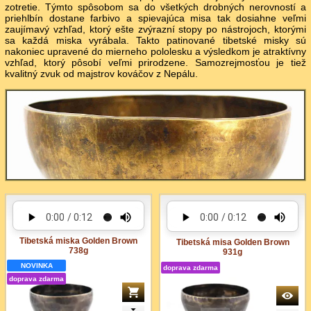
zotretie. Týmto spôsobom sa do všetkých drobných nerovností a
priehlbín dostane farbivo a spievajúca misa tak dosiahne veľmi
zaujímavý vzhľad, ktorý ešte zvýrazní stopy po nástrojoch, ktorými
sa každá miska vyrábala. Takto patinované tibetské misky sú
nakoniec upravené do mierneho pololesku a výsledkom je atraktívny
vzhľad, ktorý pôsobí veľmi prirodzene. Samozrejmosťou je tiež
kvalitný zvuk od majstrov kováčov z Nepálu.
Tibetská miska Golden Brown
Tibetská misa Golden Brown
738g
931g
NOVINKA
doprava zdarma
doprava zdarma