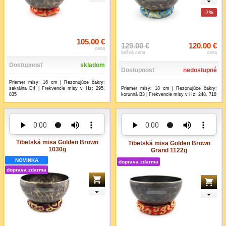
-7%
105.00 €
129.00 €
120.00 €
cena
bežná cena
cena
Dostupnosť
skladom
Dostupnosť
nedostupné
Priemer misy: 16 cm | Rezonujúce čakry:
Priemer misy: 18 cm | Rezonujúce čakry:
sakrálna D4 | Frekvencie misy v Hz: 295,
korunná B3 | Frekvencie misy v Hz: 248, 718
835
Tibetská misa Golden Brown
Tibetská misa Golden Brown
1030g
Grand 1122g
NOVINKA
doprava zdarma
doprava zdarma