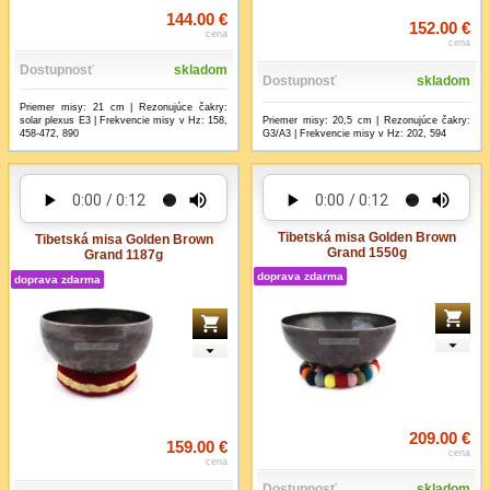
144.00 €
152.00 €
cena
cena
Dostupnosť
skladom
Dostupnosť
skladom
Priemer misy: 21 cm | Rezonujúce čakry:
Priemer misy: 20,5 cm | Rezonujúce čakry:
solar plexus E3 | Frekvencie misy v Hz: 158,
G3/A3 | Frekvencie misy v Hz: 202, 594
458-472, 890
Tibetská misa Golden Brown
Tibetská misa Golden Brown
Grand 1550g
Grand 1187g
doprava zdarma
doprava zdarma
209.00 €
159.00 €
cena
cena
Dostupnosť
skladom