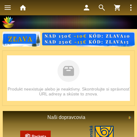
Produkt neexistuje alebo je neaktívny. Skontrolujte si správnosť
URL adresy a skúste to znova.
Naši dopravcovia