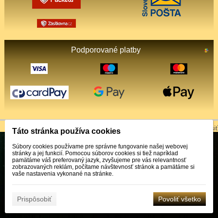
Podporované platby
© 2026 WEXBO |
www.wexbo.com
|
Prihlásiť
Táto stránka používa cookies
Súbory cookies používame pre správne fungovanie našej webovej
stránky a jej funkcií. Pomocou súborov cookies si tiež napríklad
pamätáme váš preferovaný jazyk, zvyšujeme pre vás relevantnosť
zobrazovaných reklám, počítame návštevnosť stránok a pamätáme si
vaše nastavenia vykonané na stránke.
Prispôsobiť
Povoliť všetko