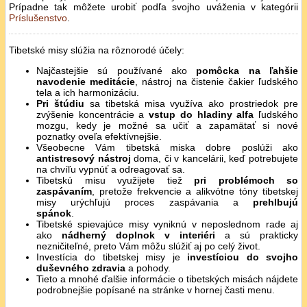
Prípadne tak môžete urobiť podľa svojho uváženia v kategórii
Príslušenstvo
.
Tibetské misy slúžia na rôznorodé účely:
Najčastejšie sú používané ako
pomôcka na ľahšie
navodenie meditácie
, nástroj na čistenie čakier ľudského
tela a ich harmonizáciu.
Pri štúdiu
sa tibetská misa využíva ako prostriedok pre
zvýšenie koncentrácie a
vstup do hladiny alfa
ľudského
mozgu, kedy je možné sa učiť a zapamätať si nové
poznatky oveľa efektívnejšie.
Všeobecne Vám tibetská miska dobre poslúži ako
antistresový nástroj
doma, či v kancelárii, keď potrebujete
na chvíľu vypnúť a odreagovať sa.
Tibetskú misu využijete tiež
pri problémoch so
zaspávaním
, pretože frekvencie a alikvótne tóny tibetskej
misy urýchľujú proces zaspávania a
prehlbujú
spánok
.
Tibetské spievajúce misy vyniknú v neposlednom rade aj
ako
nádherný doplnok v interiéri
a sú prakticky
nezničiteľné, preto Vám môžu slúžiť aj po celý život.
Investícia do tibetskej misy je
investíciou do svojho
duševného zdravia
a pohody.
Tieto a mnohé ďalšie informácie o tibetských misách nájdete
podrobnejšie popísané na stránke v hornej časti menu.