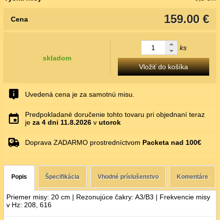
159.00 €
Cena
ks
skladom
Vložiť do košíka
Uvedená cena je za samotnú misu.
Predpokladané doručenie tohto tovaru pri objednaní teraz
je
za 4 dni
11.8.2026
v
utorok
Doprava ZADARMO prostredníctvom
Packeta nad 100€
Popis
Špecifikácia
Vhodné príslušenstvo
Komentáre
Priemer misy: 20 cm | Rezonujúce čakry: A3/B3 | Frekvencie misy
v Hz: 208, 616