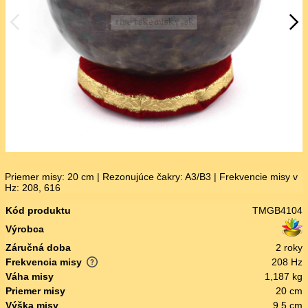
Priemer misy: 20 cm | Rezonujúce čakry: A3/B3 | Frekvencie misy v
Hz: 208, 616
Kód produktu
TMGB4104
Výrobca
Záručná doba
2 roky
Frekvencia misy
208 Hz
Váha misy
1,187 kg
Priemer misy
20 cm
Výška misy
9,5 cm