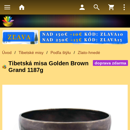
Úvod
/
Tibetské misy
/
Podľa štýlu
/
Zlato-hnedé
Tibetská misa Golden Brown
doprava zdarma
Grand 1187g