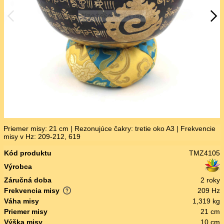
Priemer misy: 21 cm | Rezonujúce čakry: tretie oko A3 | Frekvencie
misy v Hz: 209-212, 619
Kód produktu
TMZ4105
Výrobca
Záručná doba
2 roky
Frekvencia misy
209 Hz
Váha misy
1,319 kg
Priemer misy
21 cm
Výška misy
10 cm