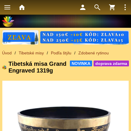
Úvod
/
Tibetské misy
/
Podľa štýlu
/
Zdobené rytinou
Tibetská misa Grand
NOVINKA
doprava zdarma
Engraved 1319g