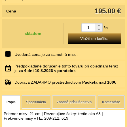
195.00 €
Cena
ks
skladom
Vložiť do košíka
Uvedená cena je za samotnú misu.
Predpokladané doručenie tohto tovaru pri objednaní teraz
je
za 4 dni
10.8.2026
v
pondelok
Doprava ZADARMO prostredníctvom
Packeta nad 100€
Popis
Špecifikácia
Vhodné príslušenstvo
Komentáre
Priemer misy: 21 cm | Rezonujúce čakry: tretie oko A3 |
Frekvencie misy v Hz: 209-212, 619