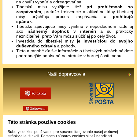
na chvíľu vypnúť a odreagovať sa.
Tibetskú misu využijete tiež
pri problémoch so
zaspávaním
, pretože frekvencie a alikvótne tóny tibetskej
misy urýchľujú proces zaspávania a
prehlbujú
spánok
.
Tibetské spievajúce misy vyniknú v neposlednom rade aj
ako
nádherný doplnok v interiéri
a sú prakticky
nezničiteľné, preto Vám môžu slúžiť aj po celý život.
Investícia do tibetskej misy je
investíciou do svojho
duševného zdravia
a pohody.
Tieto a mnohé ďalšie informácie o tibetských misách nájdete
podrobnejšie popísané na stránke v hornej časti menu.
Naši dopravcovia
Táto stránka používa cookies
Podporované platby
Súbory cookies používame pre správne fungovanie našej webovej
stránky a jej funkcií. Pomocou súborov cookies si tiež napríklad