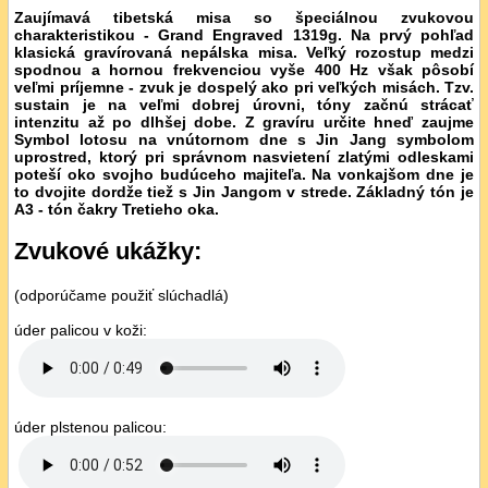
Zaujímavá tibetská misa so špeciálnou zvukovou
charakteristikou - Grand Engraved 1319g. Na prvý pohľad
klasická gravírovaná nepálska misa. Veľký rozostup medzi
spodnou a hornou frekvenciou vyše 400 Hz však pôsobí
veľmi príjemne - zvuk je dospelý ako pri veľkých misách. Tzv.
sustain je na veľmi dobrej úrovni, tóny začnú strácať
intenzitu až po dlhšej dobe. Z gravíru určite hneď zaujme
Symbol lotosu na vnútornom dne s Jin Jang symbolom
uprostred, ktorý pri správnom nasvietení zlatými odleskami
poteší oko svojho budúceho majiteľa. Na vonkajšom dne je
to dvojite dordže tiež s Jin Jangom v strede. Základný tón je
A3 - tón čakry Tretieho oka.
Zvukové ukážky:
(odporúčame použiť slúchadlá)
úder palicou v koži:
úder plstenou palicou: