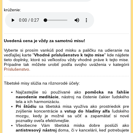
krúženie:
Uvedená cena je vždy za samotnú misu!
Vyberte si prosím vankúš pod misku a paličku na udieranie na
vedľajšej karte "
Vhodné príslušenstvo k tejto mise
" kde nájdete
tieto doplnky, ktoré sú veľkosťou vždy vhodné práve k tejto mise.
Prípadne tak môžete urobiť podľa svojho uváženia v kategórii
Príslušenstvo
.
Tibetské misy slúžia na rôznorodé účely:
Najčastejšie sú používané ako
pomôcka na ľahšie
navodenie meditácie
, nástroj na čistenie čakier ľudského
tela a ich harmonizáciu.
Pri štúdiu
sa tibetská misa využíva ako prostriedok pre
zvýšenie koncentrácie a
vstup do hladiny alfa
ľudského
mozgu, kedy je možné sa učiť a zapamätať si nové
poznatky oveľa efektívnejšie.
Všeobecne Vám tibetská miska dobre poslúži ako
antistresový nástroj
doma, či v kancelárii, keď potrebujete