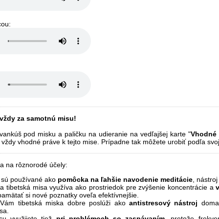
cou:
 vždy za samotnú misu!
vankúš pod misku a paličku na udieranie na vedľajšej karte "
Vhodné p
 vždy vhodné práve k tejto mise. Prípadne tak môžete urobiť podľa svo
ia na rôznorodé účely:
e sú používané ako
pomôcka na ľahšie navodenie meditácie
, nástro
a tibetská misa využíva ako prostriedok pre zvýšenie koncentrácie a
pamätať si nové poznatky oveľa efektívnejšie.
Vám tibetská miska dobre poslúži ako
antistresový nástroj
doma, 
sa.
su využijete tiež
pri problémoch so zaspávaním
, pretože frekve