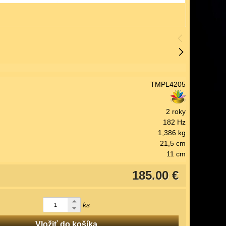
TMPL4205
2 roky
182 Hz
1,386 kg
21,5 cm
11 cm
185.00 €
ks
Vložiť do košíka