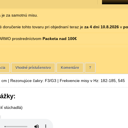
 je za samotnú misu.
 doručenie tohto tovaru pri objednaní teraz je
za 4 dni
10.8.2026
v
po
ARMO prostredníctvom
Packeta nad 100€
ácia
Vhodné príslušenstvo
Komentáre
?
5 cm | Rezonujúce čakry: F3/G3 | Frekvencie misy v Hz: 182-185, 545
ážky:
ť slúchadlá)
: