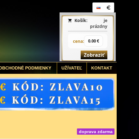
Košík:
je
prázdny
cena:
0.00 €
Zobraziť
OBCHODNÉ PODMIENKY
UŽÍVATEĽ
KONTAKT
doprava zdarma