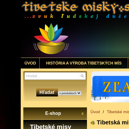
ÚVOD
HISTÓRIA A VÝROBA TIBETSKÝCH MÍS
Hľadať
Úvod
/
Tibetské mi
E-shop
Tibetská m
Tibetské misy