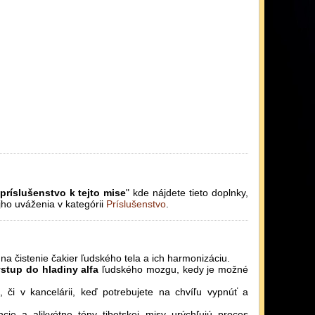
ríslušenstvo k tejto mise
" kde nájdete tieto doplnky,
jho uváženia v kategórii
Príslušenstvo
.
j na čistenie čakier ľudského tela a ich harmonizáciu.
vstup do hladiny alfa
ľudského mozgu, kedy je možné
či v kancelárii, keď potrebujete na chvíľu vypnúť a
ncie a alikvótne tóny tibetskej misy urýchľujú proces