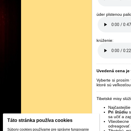
úder plstenou pali
krúženie:
Uvedená cena je
Vyberte si prosím 
ktoré sú veľkosťou
Tibetské misy slúž
Najčastejši
Pri štúdiu
s
sa učiť a za
Táto stránka používa cookies
Všeobecne 
odreagovať 
Súbory cookies používame pre správne fungovanie
Tibetskú mi