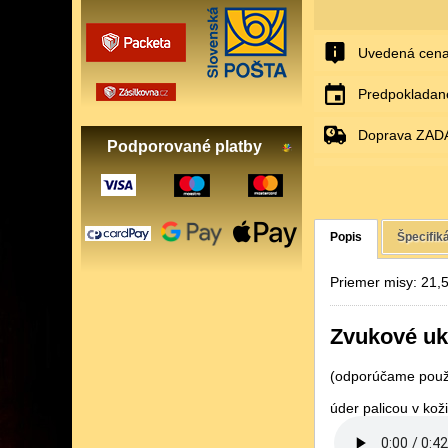
Uvedená cena
Predpokladané
Doprava ZAD
Podporované platby
Popis
Špecifik
Priemer misy: 21,
Zvukové uk
(odporúčame použi
úder palicou v koži