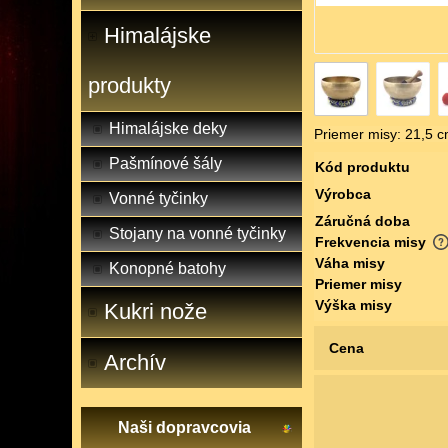
Himalájske
produkty
Himalájske deky
Priemer misy: 21,5 c
Pašmínové šály
Kód produktu
Výrobca
Vonné tyčinky
Záručná doba
Stojany na vonné tyčinky
Frekvencia misy
Váha misy
Konopné batohy
Priemer misy
Výška misy
Kukri nože
Cena
Archív
Naši dopravcovia