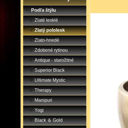
Podľa štýlu
Zlaté lesklé
Zlatý pololesk
Zlato-hnedé
Zdobené rytinou
Antique - starožitné
Superior Black
Ultimate Mystic
Therapy
Manipuri
Yogi
Black ＆ Gold