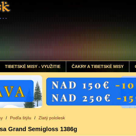
TIBETSKÉ MISY - VYUŽITIE
ČAKRY A TIBETSKÉ MISY
sy
/
Podľa štýlu
/
Zlatý pololesk
isa Grand Semigloss 1386g