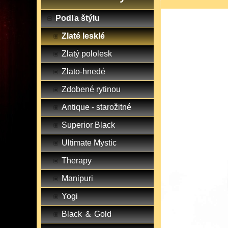
Podľa štýlu
Zlaté lesklé
Zlatý pololesk
Zlato-hnedé
Zdobené rytinou
Antique - starožitné
Superior Black
Ultimate Mystic
Therapy
Manipuri
Yogi
Black ＆ Gold