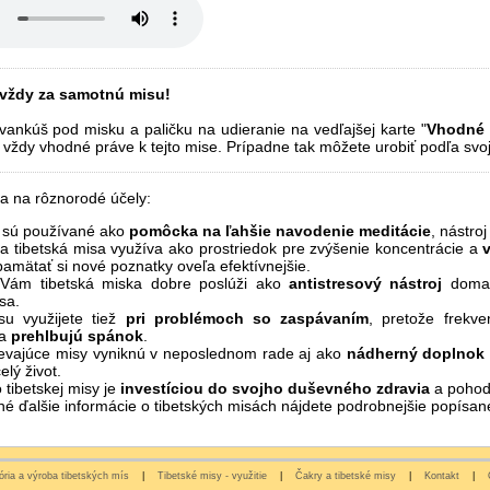
 vždy za samotnú misu!
vankúš pod misku a paličku na udieranie na vedľajšej karte "
Vhodné p
 vždy vhodné práve k tejto mise. Prípadne tak môžete urobiť podľa svo
ia na rôznorodé účely:
e sú používané ako
pomôcka na ľahšie navodenie meditácie
, nástro
a tibetská misa využíva ako prostriedok pre zvýšenie koncentrácie a
pamätať si nové poznatky oveľa efektívnejšie.
Vám tibetská miska dobre poslúži ako
antistresový nástroj
doma, 
sa.
su využijete tiež
pri problémoch so zaspávaním
, pretože frekve
 a
prehlbujú spánok
.
ievajúce misy vyniknú v neposlednom rade aj ako
nádherný doplnok v
elý život.
o tibetskej misy je
investíciou do svojho duševného zdravia
a pohod
é ďalšie informácie o tibetských misách nájdete podrobnejšie popísané
ória a výroba tibetských mís
|
Tibetské misy - využitie
|
Čakry a tibetské misy
|
Kontakt
|