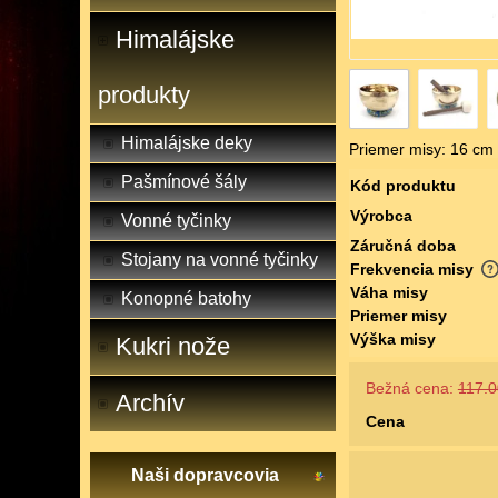
Himalájske
produkty
Himalájske deky
Priemer misy: 16 cm 
Pašmínové šály
Kód produktu
Výrobca
Vonné tyčinky
Záručná doba
Stojany na vonné tyčinky
Frekvencia misy
Váha misy
Konopné batohy
Priemer misy
Výška misy
Kukri nože
Bežná cena:
117.0
Archív
Cena
Naši dopravcovia