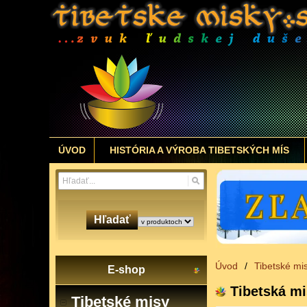
ÚVOD
HISTÓRIA A VÝROBA TIBETSKÝCH MÍS
Hľadať
Úvod
/
Tibetské mi
E-shop
Tibetská m
Tibetské misy