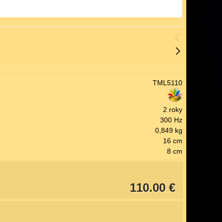
TML5110
2 roky
300 Hz
0,849 kg
16 cm
8 cm
110.00 €