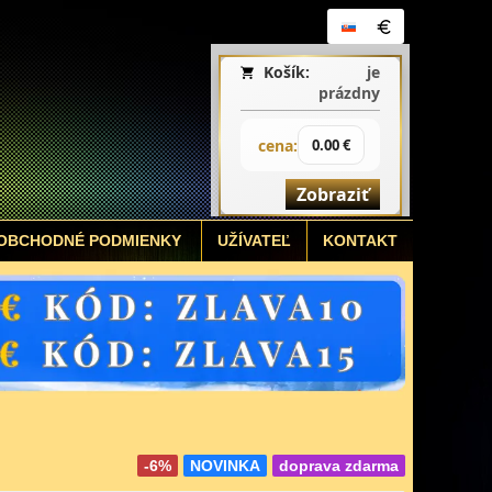
Košík:
je
prázdny
cena:
0.00 €
Zobraziť
OBCHODNÉ PODMIENKY
UŽÍVATEĽ
KONTAKT
-6%
NOVINKA
doprava zdarma