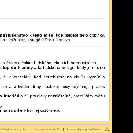
ríslušenstvo k tejto mise
" kde nájdete tieto doplnky,
jho uváženia v kategórii
Príslušenstvo
.
j na čistenie čakier ľudského tela a ich harmonizáciu.
vstup do hladiny alfa
ľudského mozgu, kedy je možné
či v kancelárii, keď potrebujete na chvíľu vypnúť a
ncie a alikvótne tóny tibetskej misy urýchľujú proces
 interiéri
a sú prakticky nezničiteľné, preto Vám môžu
y.
 na stránke v hornej časti menu.
Obchodné podmienky
|
Platba a doprava SR
|
Europe shipping conditions