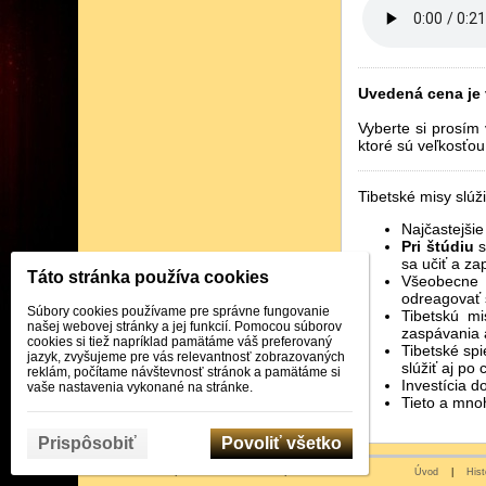
Uvedená cena je
Vyberte si prosím 
ktoré sú veľkosťou
Tibetské misy slúž
Najčastejši
Pri štúdiu
s
sa učiť a za
Táto stránka používa cookies
Všeobecne 
odreagovať 
Súbory cookies používame pre správne fungovanie
Tibetskú mi
našej webovej stránky a jej funkcií. Pomocou súborov
zaspávania
cookies si tiež napríklad pamätáme váš preferovaný
Tibetské sp
jazyk, zvyšujeme pre vás relevantnosť zobrazovaných
slúžiť aj po c
reklám, počítame návštevnosť stránok a pamätáme si
Investícia d
vaše nastavenia vykonané na stránke.
Tieto a mnoh
Prispôsobiť
Povoliť všetko
© 2026 WEXBO |
www.wexbo.com
|
Prihlásiť
Úvod
|
Hist