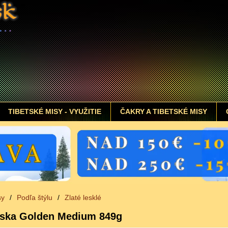
TIBETSKÉ MISY - VYUŽITIE
ČAKRY A TIBETSKÉ MISY
sy
/
Podľa štýlu
/
Zlaté lesklé
iska Golden Medium 849g