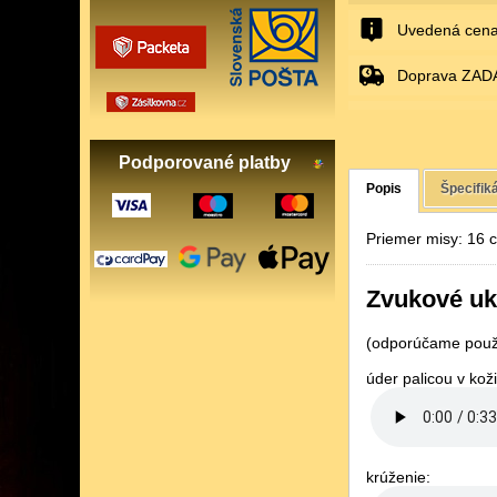
Uvedená cena
Doprava ZAD
Podporované platby
Popis
Špecifik
Priemer misy: 16 
Zvukové uk
(odporúčame použi
úder palicou v koži
krúženie: