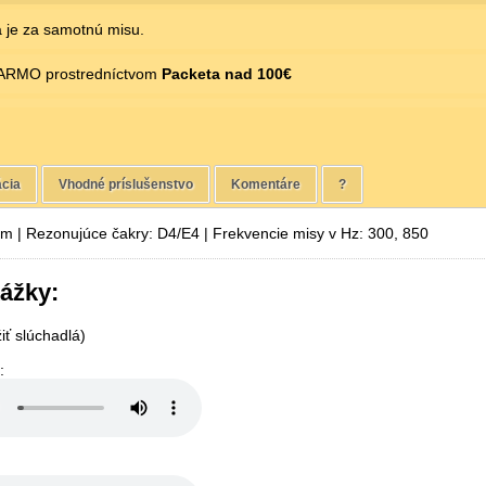
 je za samotnú misu.
ARMO prostredníctvom
Packeta nad 100€
ácia
Vhodné príslušenstvo
Komentáre
?
cm | Rezonujúce čakry: D4/E4 | Frekvencie misy v Hz: 300, 850
ážky:
ť slúchadlá)
: